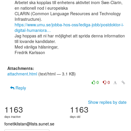
Arbetet ska kopplas till enhetens aktivitet inom Swe-Clarin, 
en nationell nod i europeiska

CLARIN (Common Language Resources and Technology 
https://www.umu.se/jobba-hos-oss/lediga-jobb/postdoktor-i-
digital-humaniora…
Jag hoppas att ni har möjlighet att sprida denna information 
till lovande kandidater.

Med vänliga hälsningar,

Fredrik Karlsson

Attachments:
attachment.html
(text/html — 3.1 KB)
0
0
Reply
Show replies by date
1163
1163
days inactive
days old
fonetiklistan@lists.sunet.se