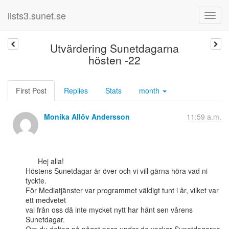
lists3.sunet.se
Utvärdering Sunetdagarna
hösten -22
First Post
Replies
Stats
month
Monika Allöv Andersson
11:59 a.m.
      Hej alla!

Höstens Sunetdagar är över och vi vill gärna höra vad ni 
tyckte.

För Mediatjänster var programmet väldigt tunt i år, vilket var 
ett medvetet

val från oss då inte mycket nytt har hänt sen vårens 
Sunetdagar.
