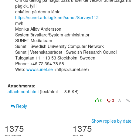
Om du deltog på något pass under de veckor Sunetdagarna 
pågick, fyll i

https://sunet.artologik.net/sunet/Survey/112
mvh

Monika Allöv Andersson

Systemförvaltare/System administrator

SUNET Mediateam

Sunet - Swedish University Computer Network

Sunet | Vetenskapsrådet | Swedish Research Council

Tulegatan 11, 113 53 Stockholm, Sweden

Phone: +46 72 394 78 58

Web: 
www.sunet.se
 <https://sunet.se/>

Attachments:
attachment.html
(text/html — 3.5 KB)
0
0
Reply
Show replies by date
1375
1375