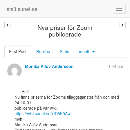
lists3.sunet.se
Nya priser för Zoom
publicerade
First Post
Replies
Stats
month
Monika Allöv Andersson
1:44 p.m.
      Hej!

Nu finns priserna för Zooms tilläggstjänster från och med 
24-10-01

https://wiki.sunet.se/x/DAF0Aw
mvh

Monika Allöv Andersson
