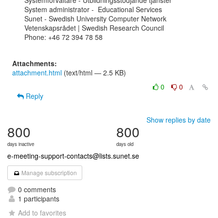
Systemförvaltare - Utbildningsstödjande tjänster

System administrator -  Educational Services

Sunet - Swedish University Computer Network

Vetenskapsrådet | Swedish Research Council

Phone: +46 72 394 78 58

Attachments:
attachment.html
(text/html — 2.5 KB)
0
0
Reply
Show replies by date
800
800
days inactive
days old
e-meeting-support-contacts@lists.sunet.se
Manage subscription
0 comments
1 participants
Add to favorites