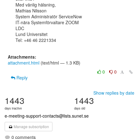
Med vänlig hälsning,

Mathias Nilsson

System Administratör ServiceNow

IT-nära Systemförvaltare ZOOM

LDC

Lund Universitet

Tel: +46 46 2221334

Attachments:
attachment.html
(text/html — 1.3 KB)
0
0
Reply
Show replies by date
1443
1443
days inactive
days old
e-meeting-support-contacts@lists.sunet.se
Manage subscription
0 comments