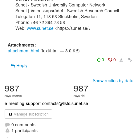
Sunet - Swedish University Computer Network

Sunet | Vetenskapsrådet | Swedish Research Council

Tulegatan 11, 113 53 Stockholm, Sweden

Phone: +46 72 394 78 58

Web: 
www.sunet.se
 <https://sunet.se/>

Attachments:
attachment.html
(text/html — 3.0 KB)
0
0
Reply
Show replies by date
987
987
days inactive
days old
e-meeting-support-contacts@lists.sunet.se
Manage subscription
0 comments
1 participants