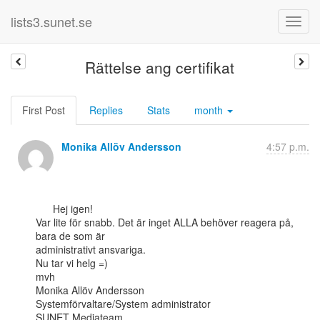
lists3.sunet.se
Rättelse ang certifikat
First Post
Replies
Stats
month
Monika Allöv Andersson
4:57 p.m.
      Hej igen!

Var lite för snabb. Det är inget ALLA behöver reagera på, 
bara de som är

administrativt ansvariga.

Nu tar vi helg =)

mvh

Monika Allöv Andersson

Systemförvaltare/System administrator

SUNET Mediateam
