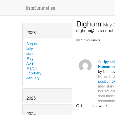
lists3.sunet.se
Dighum
May 
dighum@lists.sunet
2026
1 discussions
August
July
June
May
Uppsala
April
Humanior
March
by isto.h
February
Förestånda
January
positionI
med stark 
kvalitet o
som med si
2025
spännan
1 month, 1 week
2024