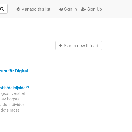
Manage this list
Sign In
Sign Up
Start a n
ew thread
um för Digital
obb/detaljsida/?
ngsuniversitet
g av högsta
a de individer
ndets mest