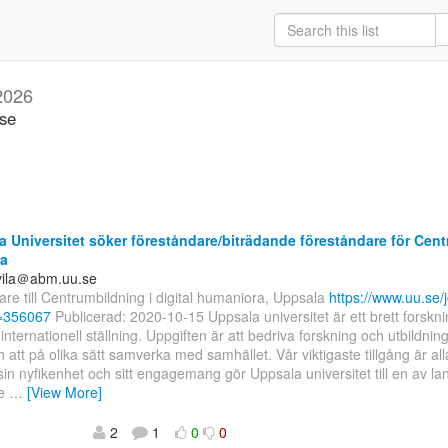
2026
.se
 Universitet söker föreståndare/biträdande föreståndare för Centr
a
uvila＠abm.uu.se
re till Centrumbildning i digital humaniora, Uppsala
https://www.uu.se/j
d=356067
Publicerad: 2020-10-15 Uppsala universitet är ett brett forskni
internationell ställning. Uppgiften är att bedriva forskning och utbildnin
ch att på olika sätt samverka med samhället. Vår viktigaste tillgång är all
n nyfikenhet och sitt engagemang gör Uppsala universitet till en av la
de
…
[View More]
2
1
0
0