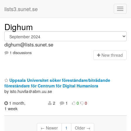
lists3.sunet.se
Dighum
dighum@lists.sunet.se
1 discussions
N
ew thread
Uppsala Universitet söker föreståndare/biträdande
föreståndare för Centrum för Digital Humaniora
by isto.huvila＠abm.uu.se
1 month,
2
1
0
0
1 week
← Newer
1
Older →