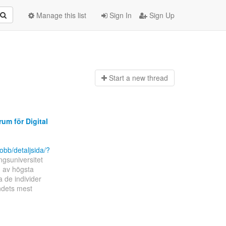
Manage this list
Sign In
Sign Up
Start a n
ew thread
um för Digital
obb/detaljsida/?
ngsuniversitet
g av högsta
a de individer
ndets mest