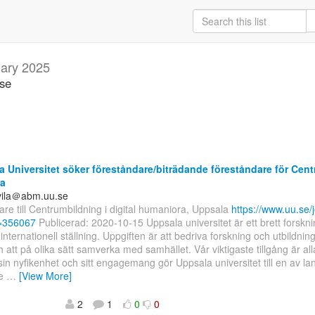
ary 2025
.se
 Universitet söker föreståndare/biträdande föreståndare för Centr
a
uvila＠abm.uu.se
re till Centrumbildning i digital humaniora, Uppsala
https://www.uu.se/j
d=356067
Publicerad: 2020-10-15 Uppsala universitet är ett brett forskni
internationell ställning. Uppgiften är att bedriva forskning och utbildnin
ch att på olika sätt samverka med samhället. Vår viktigaste tillgång är all
n nyfikenhet och sitt engagemang gör Uppsala universitet till en av la
de
…
[View More]
2
1
0
0