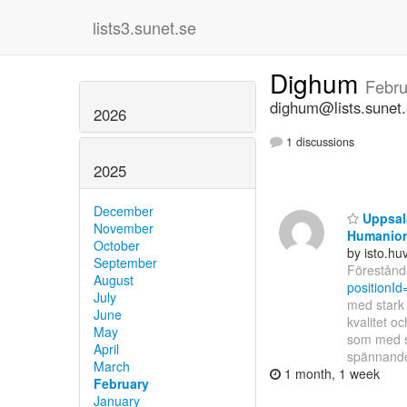
lists3.sunet.se
Dighum
Febru
dighum@lists.sunet
2026
1 discussions
2025
December
Uppsala
November
Humanior
October
by isto.h
September
Förestånda
August
positionI
July
med stark 
June
kvalitet o
May
som med si
April
spännan
March
1 month, 1 week
February
January