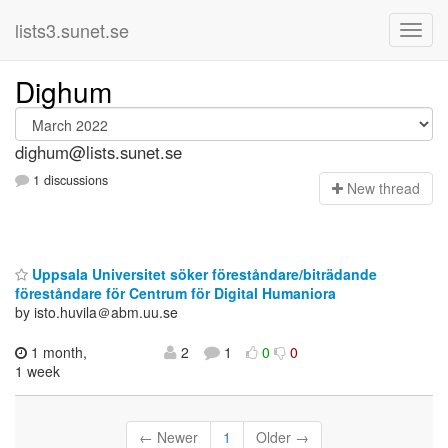
lists3.sunet.se
Dighum
dighum@lists.sunet.se
1 discussions
N
ew thread
Uppsala Universitet söker föreståndare/biträdande
föreståndare för Centrum för Digital Humaniora
by isto.huvila＠abm.uu.se
1 month,
2
1
0
0
1 week
← Newer
1
Older →