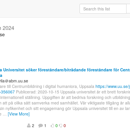
h 2024
.se
 Universitet söker föreståndare/biträdande föreståndare för Centr
a
uvila＠abm.uu.se
re till Centrumbildning i digital humaniora, Uppsala
https://www.uu.se/j
d=356067
Publicerad: 2020-10-15 Uppsala universitet är ett brett forskni
internationell ställning. Uppgiften är att bedriva forskning och utbildnin
ch att på olika sätt samverka med samhället. Vår viktigaste tillgång är all
n nyfikenhet och sitt engagemang gör Uppsala universitet till en av la
de
…
[View More]
2
1
0
0