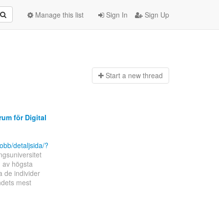
Manage this list
Sign In
Sign Up
Start a n
ew thread
um för Digital
obb/detaljsida/?
ngsuniversitet
g av högsta
a de individer
ndets mest