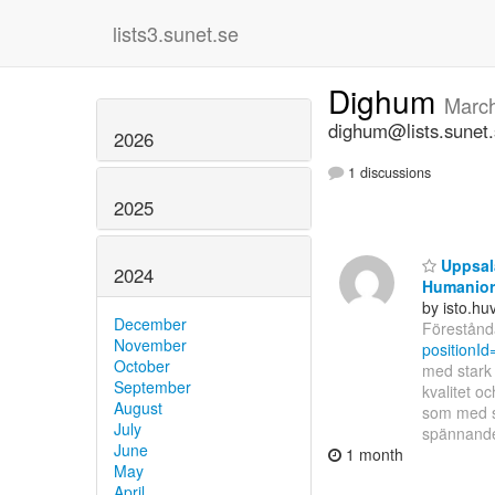
lists3.sunet.se
Dighum
Marc
dighum@lists.sunet
2026
1 discussions
2025
Uppsala
2024
Humanior
by isto.h
December
Förestånda
November
positionI
October
med stark 
September
kvalitet o
August
som med si
July
spännan
June
1 month
May
April