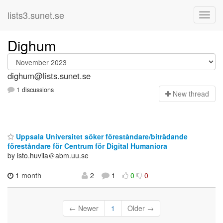
lists3.sunet.se
Dighum
dighum@lists.sunet.se
1 discussions
N
ew thread
Uppsala Universitet söker föreståndare/biträdande
föreståndare för Centrum för Digital Humaniora
by isto.huvila＠abm.uu.se
1 month
2
1
0
0
← Newer
1
Older →