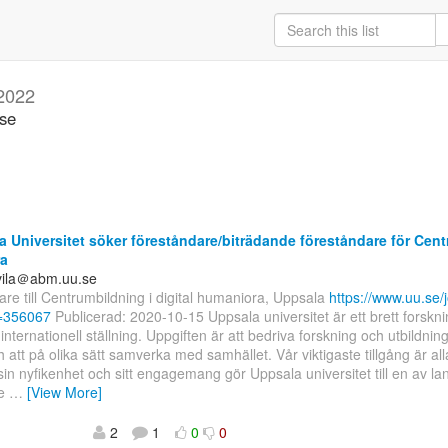
 2022
.se
 Universitet söker föreståndare/biträdande föreståndare för Centr
a
uvila＠abm.uu.se
re till Centrumbildning i digital humaniora, Uppsala
https://www.uu.se/j
d=356067
Publicerad: 2020-10-15 Uppsala universitet är ett brett forskni
internationell ställning. Uppgiften är att bedriva forskning och utbildnin
ch att på olika sätt samverka med samhället. Vår viktigaste tillgång är all
n nyfikenhet och sitt engagemang gör Uppsala universitet till en av la
de
…
[View More]
2
1
0
0