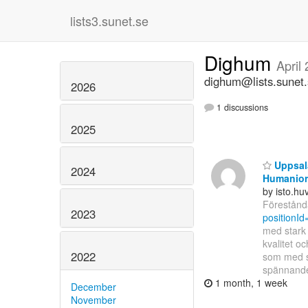
lists3.sunet.se
Dighum
April
dighum@lists.sunet
2026
1 discussions
2025
Uppsala
2024
Humanior
by isto.h
Förestånda
2023
positionI
med stark 
kvalitet o
2022
som med si
spännan
1 month, 1 week
December
November