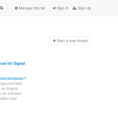
Manage this list
Sign In
Sign Up
Start a n
ew thread
um för Digital
obb/detaljsida/?
ngsuniversitet
g av högsta
a de individer
ndets mest