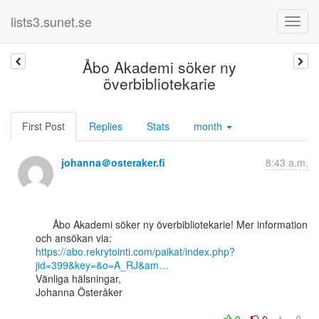
lists3.sunet.se
Åbo Akademi söker ny
överbibliotekarie
First Post
Replies
Stats
month
johanna＠osteraker.fi
8:43 a.m.
      Åbo Akademi söker ny överbibliotekarie! Mer information 
https://abo.rekrytointi.com/paikat/index.php?
jid=399&key=&o=A_RJ&am…
Vänliga hälsningar,

Johanna Österåker
