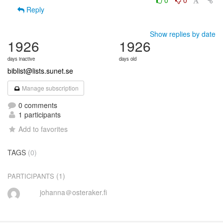
0
0
Reply
Show replies by date
1926
1926
days inactive
days old
biblist@lists.sunet.se
Manage subscription
0 comments
1 participants
Add to favorites
TAGS
(0)
(1)
PARTICIPANTS
johanna＠osteraker.fi