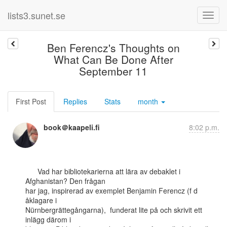
lists3.sunet.se
Ben Ferencz's Thoughts on
What Can Be Done After
September 11
First Post
Replies
Stats
month
book＠kaapeli.fi
8:02 p.m.
      Vad har bibliotekarierna att lära av debaklet i 
Afghanistan? Den frågan

har jag, inspirerad av exemplet Benjamin Ferencz (f d 
åklagare i

Nürnbergrättegångarna),  funderat lite på och skrivit ett 
inlägg därom i
