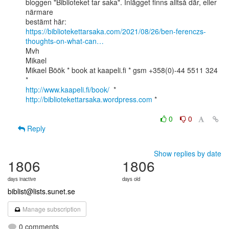
bloggen "Biblioteket tar saka". Inlägget finns alltså där, eller 
närmare

https://bibliotekettarsaka.com/2021/08/26/ben-ferenczs-
thoughts-on-what-can…
Mvh

Mikael

Mikael Böök * book at kaapeli.fi * gsm +358(0)-44 5511 324 
http://www.kaapeli.fi/book/
  * 
http://bibliotekettarsaka.wordpress.com
 *

0
0
Reply
Show replies by date
1806
1806
days inactive
days old
biblist@lists.sunet.se
Manage subscription
0 comments