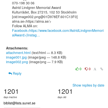
070-198 30 06

Astrid Lindgren Memorial Award

Kulturrådet, Box 27215, 102 53 Stockholm

[cid:image002.png@01D978EF.601C13F0]

alma.se<https://alma.se/>

Facebook<https://www.facebook.com/AstridLindgrenMemori
alAward>|Instag…
Attachments:
attachment.html
(text/html — 8.3 KB)
image001.jpg
(image/jpeg — 148.8 KB)
image002.png
(image/png — 7.9 KB)
0
0
Reply
Show replies by date
1201
1201
days inactive
days old
biblist@lists.sunet.se