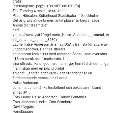
gratis.

[cid:image001.jpg@01D978EF.601C13F0]

Tid: Torsdag 4 maj kl 18:00-19:00

Plats: Hörsalen, Kulturhuset Stadsteatern i Stockholm

Det är gratis att delta men antal platser är begränsade. 
Anmäl dig till samtalet

här!
<https://www.lyyti.fi/reg/Laurie_Halse_Anderson_i_samtal_m
ed_Johanna_Lundin_8530>

Laurie Halse Anderson är en av USA:s främsta författare av 
ungdomsböcker. Hennes litterära

genombrott kom 1999 med romanen Speak, som översatts 
till flera språk och filmatiserats. I

sina uttrycksrika ungdomsromaner ger hon röst åt den unga 
människan med en ibland brutal

ärlighet. Längtan efter kärlek och tillhörighet är en 
återkommande tematik hos Laurie

Halse Anderson.

Johanna Lundin är kulturskribent och boktipsare i bland 
annat SVT.

Foto Laurie Halse Anderson: Randy Fontanilla

Foto Johanna Lundin: Cina Granberg

David Nygård

Handläggare
