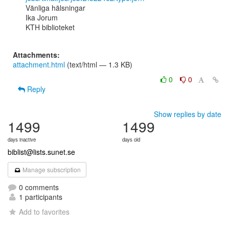
Vänliga hälsningar

Ika Jorum

KTH biblioteket

Attachments:
attachment.html
(text/html — 1.3 KB)
0
0
Reply
Show replies by date
1499
1499
days inactive
days old
biblist@lists.sunet.se
Manage subscription
0 comments
1 participants
Add to favorites