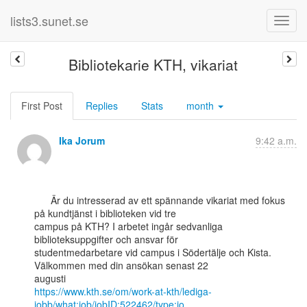
lists3.sunet.se
Bibliotekarie KTH, vikariat
First Post
Replies
Stats
month
Ika Jorum
9:42 a.m.
      Är du intresserad av ett spännande vikariat med fokus 
på kundtjänst i biblioteken vid tre

campus på KTH? I arbetet ingår sedvanliga 
biblioteksuppgifter och ansvar för

studentmedarbetare vid campus i Södertälje och Kista. 
Välkommen med din ansökan senast 22

https://www.kth.se/om/work-at-kth/lediga-
jobb/what:job/jobID:522462/type:jo…