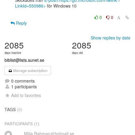
Skickades från 
E-post<https://go.microsoft.com/fwlink/?
LinkId=550986>
 för Windows 10

0
0
Reply
Show replies by date
2085
2085
days inactive
days old
biblist@lists.sunet.se
Manage subscription
0 comments
1 participants
Add to favorites
TAGS
(0)
(1)
PARTICIPANTS
Milia.Rahman＠hotmail.se