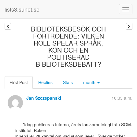
lists3.sunet.se
BIBLIOTEKSBESÖK OCH
FÖRTROENDE: VILKEN
ROLL SPELAR SPRÅK,
KÖN OCH EN
POLITISERAD
BIBLIOTEKSDEBATT?
First Post
Replies
Stats
month
Jan Szczepanski
10:33 a.m.
      *Idag publiceras Inferno, årets forskarantologi från SOM-
institutet. Boken

innehåller 28 kapitel om vad vi som lever i Sverige tycker 