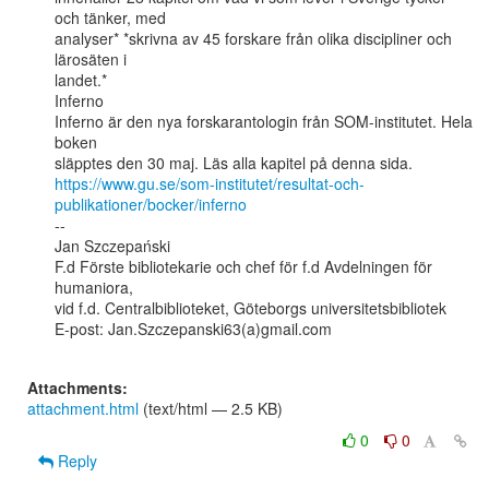
och tänker, med

analyser* *skrivna av 45 forskare från olika discipliner och 
lärosäten i

landet.*

Inferno

Inferno är den nya forskarantologin från SOM-institutet. Hela 
boken

https://www.gu.se/som-institutet/resultat-och-
publikationer/bocker/inferno
--

Jan Szczepański

F.d Förste bibliotekarie och chef för f.d Avdelningen för 
humaniora,

vid f.d. Centralbiblioteket, Göteborgs universitetsbibliotek

E-post: Jan.Szczepanski63(a)gmail.com

Attachments:
attachment.html
(text/html — 2.5 KB)
0
0
Reply