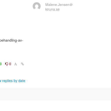
Malene.Jensen＠
kiruna.se
behandling-av-
0
0
 replies by date