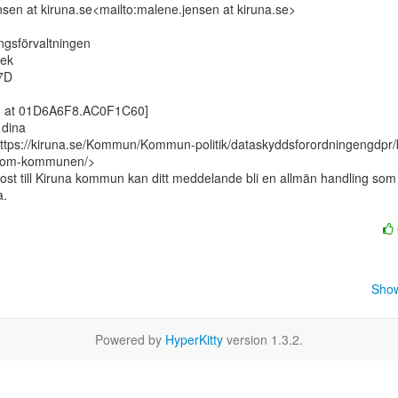
sen at kiruna.se<mailto:malene.jensen at kiruna.se>

ngsförvaltningen

ek

7D

g at 01D6A6F8.AC0F1C60]

dina

ttps://kiruna.se/Kommun/Kommun-politik/dataskyddsforordningengdpr/
inom-kommunen/>

ost till Kiruna kommun kan ditt meddelande bli en allmän handling som

.

Show
Powered by
HyperKitty
version 1.3.2.