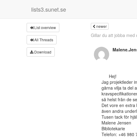
lists3.sunet.se
newer
List overview
Gillar du att jobba med 
All Threads
Malene.Jen
Download
      Hej!

Jag projektleder i
gärna vilja ta del
kravspecifikatione
så helst från de se
Det vore en extra
även andra underla
Tusen tack för hjäl
Malene Jensen

Bibliotekarie

Telefon: +46 980 