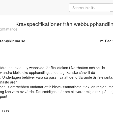
Kravspecifikationer från webbupphandlin
omfattande...
sen＠kiruna.se
21 Dec
nförandet av en ny webbsida för Biblioteken i Norrbotten och skulle

 av andra biblioteks upphandlingsunderlag, kanske särskilt då

r. Underlagen behöver vara så pass nya att de fortfarande är relevanta,
naste åren.

 bonus om webben omfattar ett bibliotekssamarbete, t.ex. en region, me
g kan vara av värde. Det smidigaste är om ni svarar mig direkt på mejl
pen!

70308
