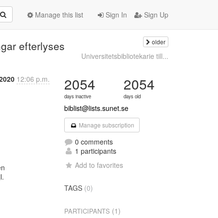
Manage this list
Sign In
Sign Up
older
gar efterlyses
Universitetsbibliotekarie till...
 2020
12:06 p.m.
2054
2054
days inactive
days old
biblist@lists.sunet.se
Manage subscription
0 comments


1 participants
Add to favorites
n

.

TAGS
(0)
(1)
PARTICIPANTS