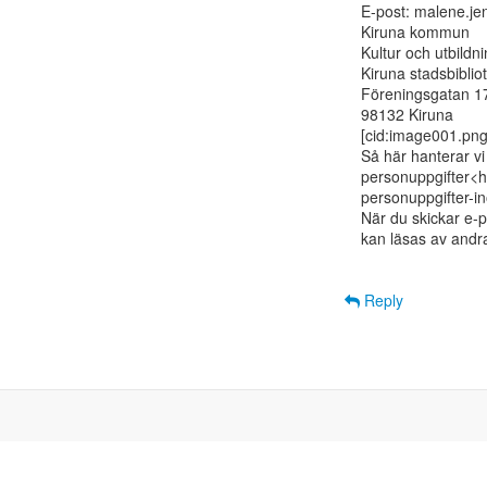
E-post: malene.jen
Kiruna kommun

Kultur och utbildni
Kiruna stadsbibliot
Föreningsgatan 1
98132 Kiruna

[cid:image001.pn
Så här hanterar vi 
personuppgifter<h
personuppgifter-
När du skickar e-p
kan läsas av andra
Reply