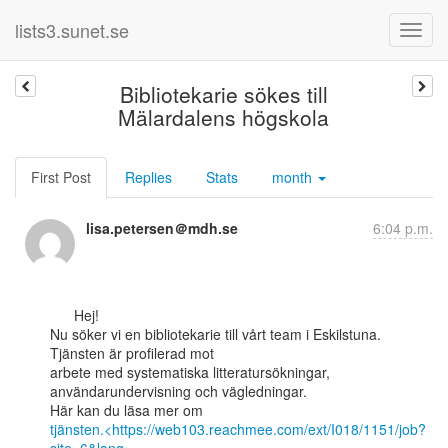
lists3.sunet.se
Bibliotekarie sökes till
Mälardalens högskola
First Post
Replies
Stats
month
lisa.petersen＠mdh.se
6:04 p.m.
      Hej!

Nu söker vi en bibliotekarie till vårt team i Eskilstuna. 
Tjänsten är profilerad mot

arbete med systematiska litteratursökningar, 
användarundervisning och vägledningar.

tjänsten.<https://web103.reachmee.com/ext/I018/1151/job?