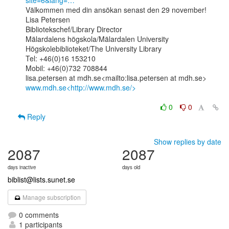
site=6&lang=…
Välkommen med din ansökan senast den 29 november!

Lisa Petersen

Bibliotekschef/Library Director

Mälardalens högskola/Mälardalen University

Högskolebiblioteket/The University Library

Tel: +46(0)16 153210

Mobil: +46(0)732 708844

www.mdh.se<http://www.mdh.se/>
0
0
Reply
Show replies by date
2087
2087
days inactive
days old
biblist@lists.sunet.se
Manage subscription
0 comments
1 participants