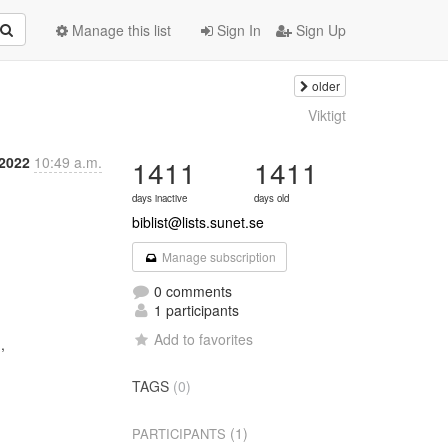
Manage this list
Sign In
Sign Up
older
Viktigt
 2022
10:49 a.m.
1411
1411
days inactive
days old
biblist@lists.sunet.se
Manage subscription
0 comments
1 participants
Add to favorites


TAGS
(0)
(1)
PARTICIPANTS