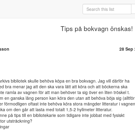
Tips på bokvagn önskas!
lsson
28 Sep
kivs bibliotek skulle behöva köpa en bra bokvagn. Jag vill därför ha

d bra menar jag att den ska vara lätt att köra och att böckerna ska

nte ramla av vagnen för att man behöver ta sig över en liten tröskel t.

m en ganska lång person kan köra den utan att behöva böja sig (alltför

 förmodligen oftast inte behöva köra stora mängder litteratur i vagnen,
a om den går att lasta med totalt 1,5-2 hyllmeter litteratur.

ne på tips till en bibliotekarie som tidigare inte jobbat med fysiskt

stor utsträckning?

ngar
