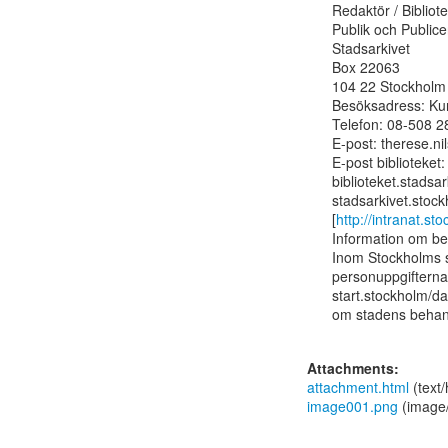
Redaktör / Bibliote
Publik och Publicer
Stadsarkivet

Box 22063

104 22 Stockholm

Besöksadress: Kun
Telefon: 08-508 2
E-post: therese.n
E-post biblioteket:

biblioteket.stadsa
stadsarkivet.stock
[
http://intranat.s
Information om be
Inom Stockholms st
personuppgifterna
start.stockholm/da
om stadens behand
Attachments:
attachment.html
(text
image001.png
(image