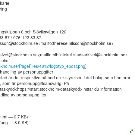
karie

ing

gsklippan 6 och Sjöviksvägen 126

83 87 / 076-122 83 87

ilsson@stockholm.se<mailto:therese.nilsson@stockholm.se>

rkivet@stockholm.se<mailto:biblioteket.stadsarkivet@stockholm.se>

holm

tockholm.se/PageFiles/4812/logotyp_epost.png
]

handling av personuppgifter

ad är det respektive nämnd eller styrelsen i det bolag som hanterar

, som är personuppgiftsansvarig. På

taskydd<https://start.stockholm/dataskydd> hittar du information

ling av personuppgifter.

/html — 6.7 KB)
/png — 8.0 KB)