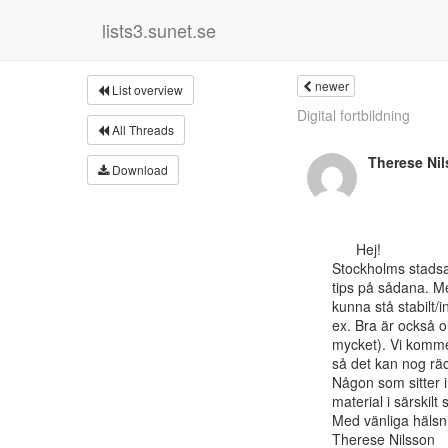
lists3.sunet.se
newer
List overview
Digital fortbildning
All Threads
Therese Ni
Download
      Hej!

Stockholms stadsar
tips på sådana. Me
kunna stå stabilt/i
ex. Bra är också o
mycket). Vi kommer
så det kan nog räck
Någon som sitter in
material i särskilt 
Med vänliga hälsni
Therese Nilsson
