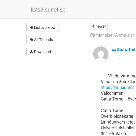
lists3.sunet.se
newer
List overview
Påminnelse: Anmälan til
All Threads
catta.torhe
Download
      Vill du vara med och utveckla Sveriges mest kreativa universitetsbibliotek?

https://lnu.se/mot-
Välkommen!

Catta Torhell, över
______________
Catta Torhell

Överbibliotekarie

Linnéuniversitetet

Universitetsbibliote
351 95 Växjö
