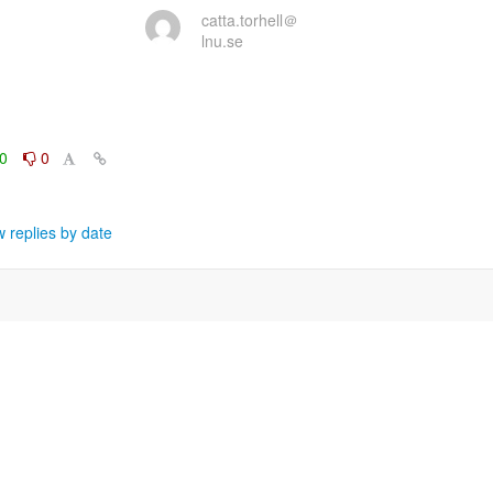
catta.torhell＠
lnu.se
0
0
 replies by date