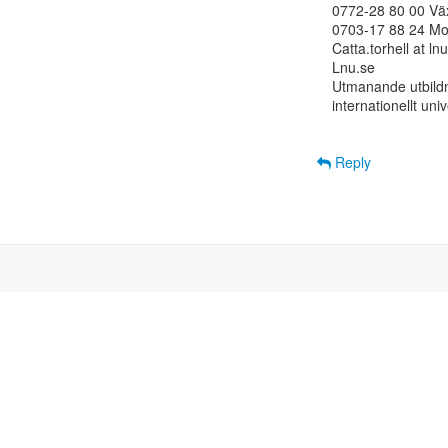
0772-28 80 00 Väx
0703-17 88 24 Mob
Catta.torhell at ln
Lnu.se

Utmanande utbildni
internationellt uni
Reply