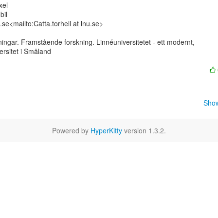
el

il

u.se<mailto:Catta.torhell at lnu.se>

ngar. Framstående forskning. Linnéuniversitetet - ett modernt,

versitet i Småland

Show
Powered by
HyperKitty
version 1.3.2.