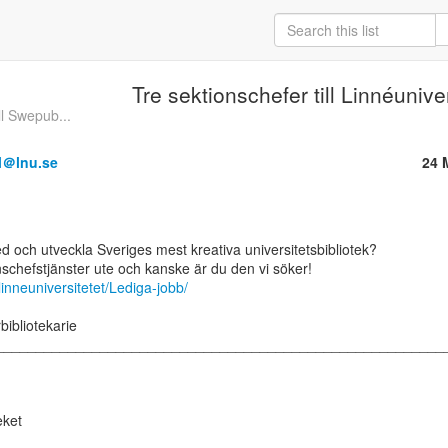
Tre sektionschefer till Linnéuniver
l Swepub...
ll＠lnu.se
24 
linneuniversitetet/Lediga-jobb/
bibliotekarie

_________________________________________________________
ket
