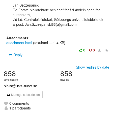
--

Jan Szczepański

F.d Förste bibliotekarie och chef för f.d Avdelningen för 
humaniora,

vid f.d. Centralbiblioteket, Göteborgs universitetsbibliotek

E-post: Jan.Szczepanski63(a)gmail.com

Attachments:
attachment.html
(text/html — 2.4 KB)
0
0
Reply
Show replies by date
858
858
days inactive
days old
biblist@lists.sunet.se
Manage subscription
0 comments
1 participants