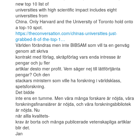
new top 10 list of

universities with high scientific impact includes eight 
universities from

China. Only Harvard and the University of Toronto hold onto 
https://theconversation.com/chinas-universities-just-
grabbed-8-of-the-top-1…
Världen förändras men inte BIBSAM som vill ta en genväg 
genom att skriva

kontrakt med förlag, skräpförlag vars enda intresse är 
pengar och ju fler

artiklar desto mer profit. Vem säger nej till lättförtjänta 
pengar? Och den

stackars ministern som ville ha forskning i världsklass, 
spetsforskning.

Det bidde

inte ens en tumme. Men våra många forskare är nöjda, våra

forskningsfinansiärer är nöjda, och våra forskningsbibliotek 
är nöjda. Nu

när allla kvalitets-

krav är borta och många publicerade vetenskapliga artiklar 
blir det.

Jan
