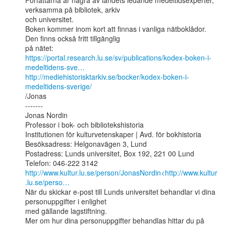
Författarna är några av landets ledande medeltidsexperter, 
verksamma på bibliotek, arkiv

och universitet.

Boken kommer inom kort att finnas i vanliga nätboklådor. 
Den finns också fritt tillgänglig

https://portal.research.lu.se/sv/publications/kodex-boken-i-
medeltidens-sve…
http://mediehistorisktarkiv.se/bocker/kodex-boken-i-
medeltidens-sverige/
/Jonas

-------

Jonas Nordin

Professor i bok- och bibliotekshistoria

Institutionen för kulturvetenskaper | Avd. för bokhistoria

Besöksadress: Helgonavägen 3, Lund

Postadress: Lunds universitet, Box 192, 221 00 Lund

http://www.kultur.lu.se/person/JonasNordin<http://www.kultur
.lu.se/perso…
När du skickar e-post till Lunds universitet behandlar vi dina 
personuppgifter i enlighet

med gällande lagstiftning.

Mer om hur dina personuppgifter behandlas hittar du på 