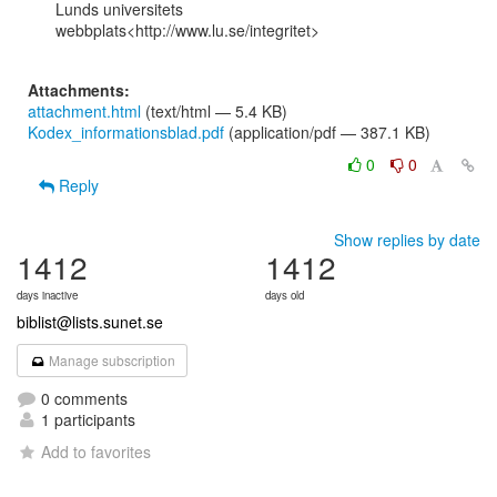
Lunds universitets

webbplats<http://www.lu.se/integritet>

Attachments:
attachment.html
(text/html — 5.4 KB)
Kodex_informationsblad.pdf
(application/pdf — 387.1 KB)
0
0
Reply
Show replies by date
1412
1412
days inactive
days old
biblist@lists.sunet.se
Manage subscription
0 comments
1 participants
Add to favorites