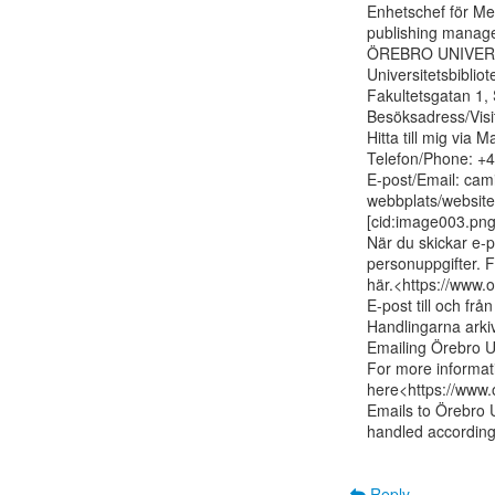
Enhetschef för Med
publishing manage
ÖREBRO UNIVERS
Universitetsbibliot
Fakultetsgatan 1
Besöksadress/Visi
Hitta till mig via
Telefon/Phone: +4
E-post/Email: cami
webbplats/website
[cid:image003.pn
När du skickar e-po
personuppgifter. F
här.<https://www.o
E-post till och frå
Handlingarna arkive
Emailing Örebro Uni
For more informati
here<https://www.o
Emails to Örebro U
handled according 
Reply