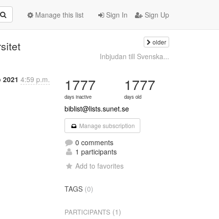
Manage this list
Sign In
Sign Up
older
sitet
Inbjudan till Svenska...
p 2021
4:59 p.m.
1777
1777
days inactive
days old
biblist@lists.sunet.se
Manage subscription
0 comments
1 participants
Add to favorites
TAGS
(0)
(1)
PARTICIPANTS