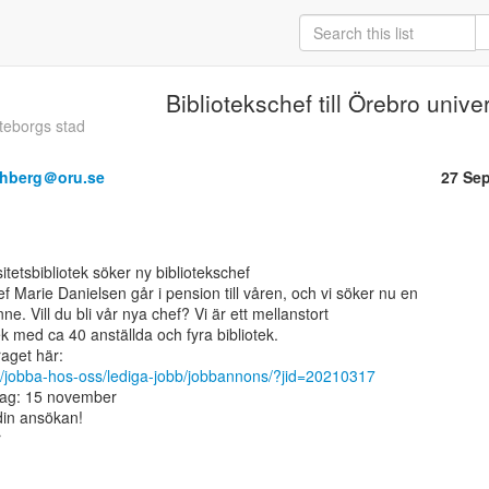
Bibliotekschef till Örebro univer
teborgs stad
thberg＠oru.se
27 Se
 Marie Danielsen går i pension till våren, och vi söker nu en

nne. Vill du bli vår nya chef? Vi är ett mellanstort

ek med ca 40 anställda och fyra bibliotek.

e/jobba-hos-oss/lediga-jobb/jobbannons/?jid=20210317
ag: 15 november

n ansökan!


