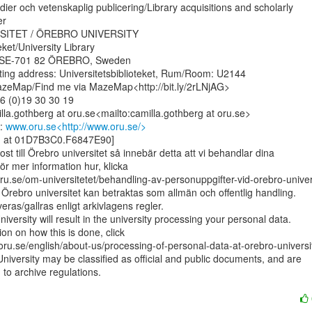
ier och vetenskaplig publicering/Library acquisitions and scholarly

r

ITET / ÖREBRO UNIVERSITY

eket/University Library

, SE-701 82 ÖREBRO, Sweden

ting address: Universitetsbiblioteket, Rum/Room: U2144

 MazeMap/Find me via MazeMap<http://bit.ly/2rLNjAG>

6 (0)19 30 30 19

lla.gothberg at oru.se<mailto:camilla.gothberg at oru.se>

: 
www.oru.se<http://www.oru.se/>
g at 01D7B3C0.F6847E90]

st till Örebro universitet så innebär detta att vi behandlar dina

ör mer information hur, klicka

ru.se/om-universitetet/behandling-av-personuppgifter-vid-orebro-univers
n Örebro universitet kan betraktas som allmän och offentlig handling.

ras/gallras enligt arkivlagens regler.

versity will result in the university processing your personal data.

on on how this is done, click

ru.se/english/about-us/processing-of-personal-data-at-orebro-universit
niversity may be classified as official and public documents, and are

to archive regulations.
