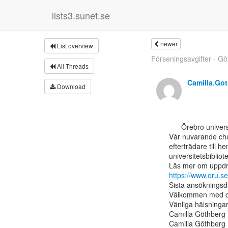
lists3.sunet.se
newer
List overview
Förseningsavgifter - Gö
All Threads
Camilla.Go
Download
      Örebro universitetsbibliotek söker ny bibliotekschef

Vår nuvarande chef
efterträdare till he
universitetsbibliot
https://www.oru.s
Sista ansökningsd
Välkommen med di
Vänliga hälsningar
Camilla Göthberg

Camilla Göthberg
