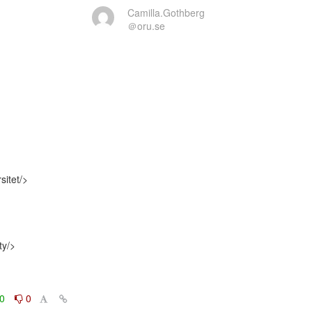
Camilla.Gothberg
＠oru.se
itet/>

y/>

0
0