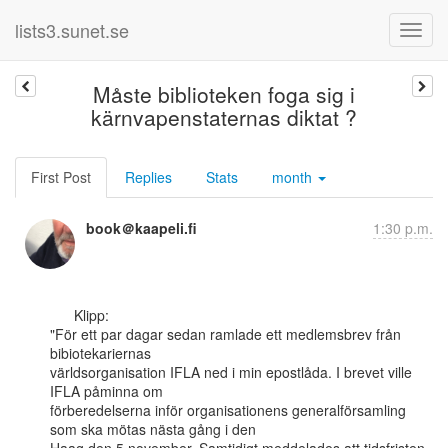
lists3.sunet.se
Måste biblioteken foga sig i
kärnvapenstaternas diktat ?
First Post
Replies
Stats
month
book＠kaapeli.fi
1:30 p.m.
      Klipp:

"För ett par dagar sedan ramlade ett medlemsbrev från 
bibiotekariernas

världsorganisation IFLA ned i min epostlåda. I brevet ville 
IFLA påminna om

förberedelserna inför organisationens generalförsamling 
som ska mötas nästa gång i den
