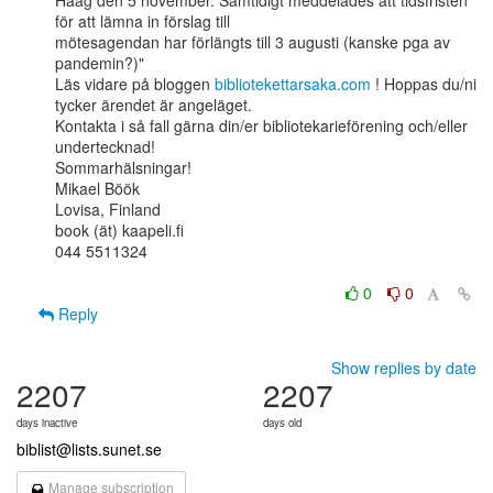
Haag den 5 november. Samtidigt meddelades att tidsfristen 
för att lämna in förslag till

mötesagendan har förlängts till 3 augusti (kanske pga av 
pandemin?)"

Läs vidare på bloggen 
bibliotekettarsaka.com
 ! Hoppas du/ni 
tycker ärendet är angeläget.

Kontakta i så fall gärna din/er bibliotekarieförening och/eller 
undertecknad!

Sommarhälsningar!

Mikael Böök

Lovisa, Finland

book (ät) kaapeli.fi

044 5511324

0
0
Reply
Show replies by date
2207
2207
days inactive
days old
biblist@lists.sunet.se
Manage subscription