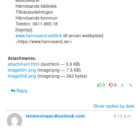
Bibliotekarie

Härnösands bibliotek

Tillväxtavdelningen

Härnösands kommun

Telefon: 0611-865 18

www.harnosand.se[länk
 till annan webbplats]
<https://www.harnosand.se/>

Attachments:
attachment.html
(text/html — 3.9 KB)
image001.png
(image/png — 7.5 KB)
image002.png
(image/png — 262 bytes)
0
0
Reply
Show replies by date
rentenoivaso＠outlook.com
6:13 a.m.