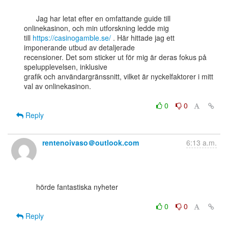
      Jag har letat efter en omfattande guide till 
onlinekasinon, och min utforskning ledde mig

till 
https://casinogamble.se/
 . Här hittade jag ett 
imponerande utbud av detaljerade

recensioner. Det som sticker ut för mig är deras fokus på 
spelupplevelsen, inklusive

grafik och användargränssnitt, vilket är nyckelfaktorer i mitt 
val av onlinekasinon.

0
0
Reply
rentenoivaso＠outlook.com
6:13 a.m.
      hörde fantastiska nyheter

0
0
Reply