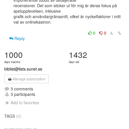
imponerande utbud av detaljerade

recensioner. Det som sticker ut för mig är deras fokus på 
spelupplevelsen, inklusive

grafik och användargränssnitt, vilket är nyckelfaktorer i mitt 
val av onlinekasinon.

0
0
Reply
1000
1432
days inactive
days old
biblist@lists.sunet.se
Manage subscription
3 comments
3 participants
Add to favorites
TAGS
(0)