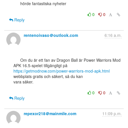
      hörde fantastiska nyheter

0
0
Reply
rentenoivaso＠outlook.com
6:16 a.m.
      Om du är ett fan av Dragon Ball är Power Warriors Mod 
https://getmodnow.com/power-warriors-mod-apk.html
webbplats gratis och säkert, så du kan

vara säker.

0
0
Reply
repexor218＠mainmile.com
11:09 p.m.