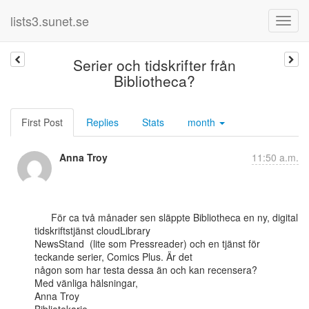
lists3.sunet.se
Serier och tidskrifter från
Bibliotheca?
First Post
Replies
Stats
month
Anna Troy
11:50 a.m.
      För ca två månader sen släppte Bibliotheca en ny, digital  
tidskriftstjänst cloudLibrary

NewsStand  (lite som Pressreader) och en tjänst för 
teckande serier, Comics Plus. Är det

någon som har testa dessa än och kan recensera?

Med vänliga hälsningar,

Anna Troy
