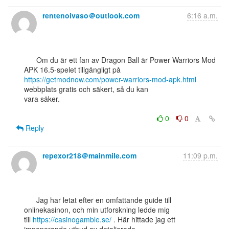
rentenoivaso＠outlook.com
6:16 a.m.
      Om du är ett fan av Dragon Ball är Power Warriors Mod 
https://getmodnow.com/power-warriors-mod-apk.html
webbplats gratis och säkert, så du kan

vara säker.

0
0
Reply
repexor218＠mainmile.com
11:09 p.m.
      Jag har letat efter en omfattande guide till 
onlinekasinon, och min utforskning ledde mig

till 
https://casinogamble.se/
 . Här hittade jag ett 