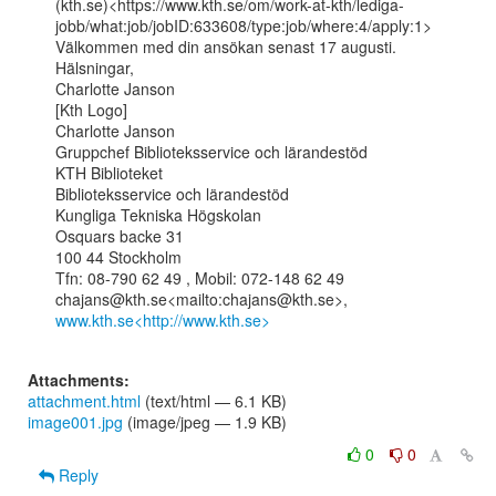
(kth.se)<https://www.kth.se/om/work-at-kth/lediga-
jobb/what:job/jobID:633608/type:job/where:4/apply:1>

Välkommen med din ansökan senast 17 augusti.

Hälsningar,

Charlotte Janson

[Kth Logo]

Charlotte Janson

Gruppchef Biblioteksservice och lärandestöd

KTH Biblioteket

Biblioteksservice och lärandestöd

Kungliga Tekniska Högskolan

Osquars backe 31

100 44 Stockholm

Tfn: 08-790 62 49 , Mobil: 072-148 62 49

chajans@kth.se<mailto:chajans@kth.se>, 
www.kth.se<http://www.kth.se>
Attachments:
attachment.html
(text/html — 6.1 KB)
image001.jpg
(image/jpeg — 1.9 KB)
0
0
Reply