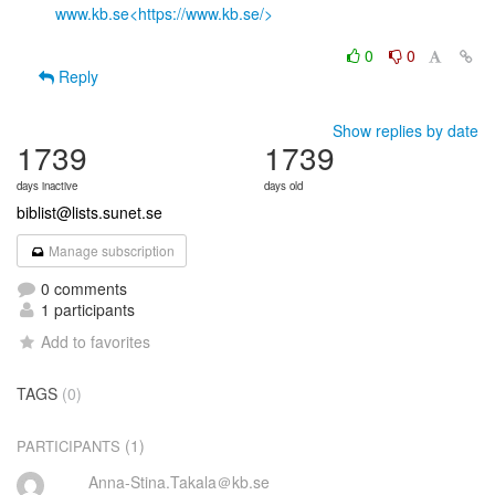
www.kb.se<https://www.kb.se/>
0
0
Reply
Show replies by date
1739
1739
days inactive
days old
biblist@lists.sunet.se
Manage subscription
0 comments
1 participants
Add to favorites
TAGS
(0)
(1)
PARTICIPANTS
Anna-Stina.Takala＠kb.se