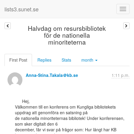
lists3.sunet.se
Halvdag om resursbibliotek
för de nationella
minoriteterna
First Post
Replies
Stats
month
Anna-Stina.Takala＠kb.se
1:11 p.m.
      Hej,

Välkommen till en konferens om Kungliga bibliotekets 
uppdrag att genomföra en satsning på

de nationella minoriteternas bibliotek! Under konferensen, 
som sker digitalt den 6

december, får vi svar på frågor som: Hur långt har KB 