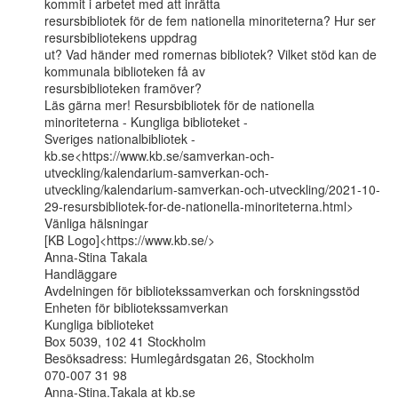
kommit i arbetet med att inrätta

resursbibliotek för de fem nationella minoriteterna? Hur ser 
resursbibliotekens uppdrag

ut? Vad händer med romernas bibliotek? Vilket stöd kan de 
kommunala biblioteken få av

resursbiblioteken framöver?

Läs gärna mer! Resursbibliotek för de nationella 
minoriteterna - Kungliga biblioteket -

Sveriges nationalbibliotek -

kb.se<https://www.kb.se/samverkan-och-
utveckling/kalendarium-samverkan-och-
utveckling/kalendarium-samverkan-och-utveckling/2021-10-
29-resursbibliotek-for-de-nationella-minoriteterna.html>

Vänliga hälsningar

[KB Logo]<https://www.kb.se/>

Anna-Stina Takala

Handläggare

Avdelningen för bibliotekssamverkan och forskningsstöd

Enheten för bibliotekssamverkan

Kungliga biblioteket

Box 5039, 102 41 Stockholm

Besöksadress: Humlegårdsgatan 26, Stockholm

070-007 31 98
