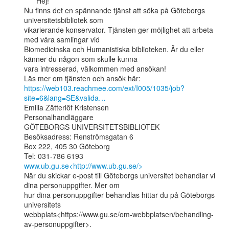
      Hej!

Nu finns det en spännande tjänst att söka på Göteborgs 
universitetsbibliotek som

vikarierande konservator. Tjänsten ger möjlighet att arbeta 
med våra samlingar vid

Biomedicinska och Humanistiska biblioteken. Är du eller 
känner du någon som skulle kunna

vara intresserad, välkommen med ansökan!

https://web103.reachmee.com/ext/I005/1035/job?
site=6&lang=SE&valida…
Emilia Zätterlöf Kristensen

Personalhandläggare

GÖTEBORGS UNIVERSITETSBIBLIOTEK

Besöksadress: Renströmsgatan 6

Box 222, 405 30 Göteborg

www.ub.gu.se<http://www.ub.gu.se/>
När du skickar e-post till Göteborgs universitet behandlar vi 
dina personuppgifter. Mer om

hur dina personuppgifter behandlas hittar du på Göteborgs 
universitets

webbplats<https://www.gu.se/om-webbplatsen/behandling-
av-personuppgifter>.
