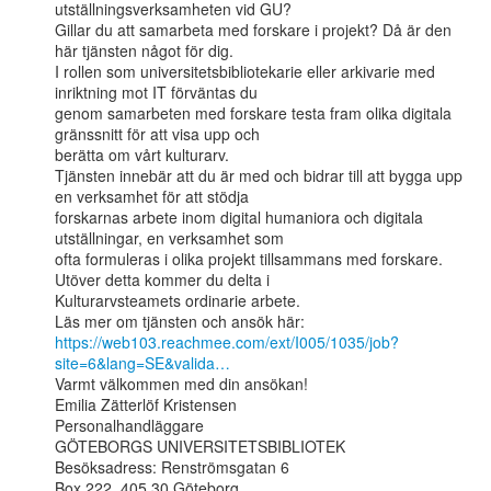
utställningsverksamheten vid GU?

Gillar du att samarbeta med forskare i projekt? Då är den 
här tjänsten något för dig.

I rollen som universitetsbibliotekarie eller arkivarie med 
inriktning mot IT förväntas du

genom samarbeten med forskare testa fram olika digitala 
gränssnitt för att visa upp och

berätta om vårt kulturarv.

Tjänsten innebär att du är med och bidrar till att bygga upp 
en verksamhet för att stödja

forskarnas arbete inom digital humaniora och digitala 
utställningar, en verksamhet som

ofta formuleras i olika projekt tillsammans med forskare. 
Utöver detta kommer du delta i

Kulturarvsteamets ordinarie arbete.

https://web103.reachmee.com/ext/I005/1035/job?
site=6&lang=SE&valida…
Varmt välkommen med din ansökan!

Emilia Zätterlöf Kristensen

Personalhandläggare

GÖTEBORGS UNIVERSITETSBIBLIOTEK

Besöksadress: Renströmsgatan 6

Box 222, 405 30 Göteborg
