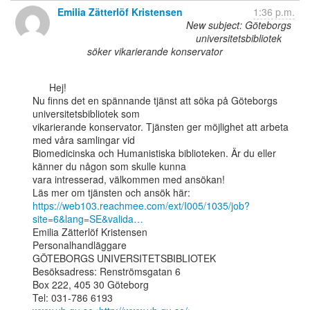
Emilia Zätterlöf Kristensen
1:36 p.m.
New subject: Göteborgs
universitetsbibliotek
söker vikarierande konservator
      Hej!

Nu finns det en spännande tjänst att söka på Göteborgs 
universitetsbibliotek som

vikarierande konservator. Tjänsten ger möjlighet att arbeta 
med våra samlingar vid

Biomedicinska och Humanistiska biblioteken. Är du eller 
känner du någon som skulle kunna

vara intresserad, välkommen med ansökan!

https://web103.reachmee.com/ext/I005/1035/job?
site=6&lang=SE&valida…
Emilia Zätterlöf Kristensen

Personalhandläggare

GÖTEBORGS UNIVERSITETSBIBLIOTEK

Besöksadress: Renströmsgatan 6

Box 222, 405 30 Göteborg
