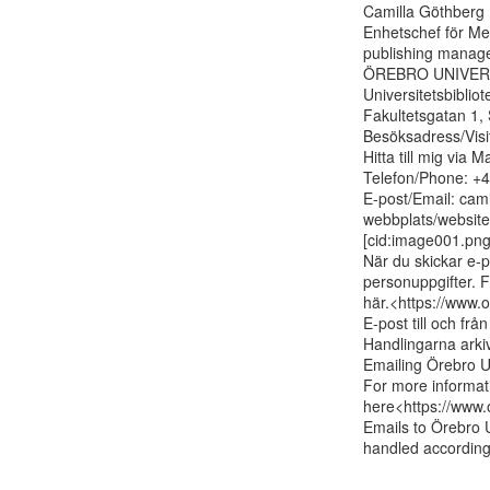
Camilla Göthberg

Enhetschef för Med
publishing manage
ÖREBRO UNIVERS
Universitetsbibliot
Fakultetsgatan 1
Besöksadress/Visi
Hitta till mig via
Telefon/Phone: +4
E-post/Email: cam
webbplats/website
[cid:image001.p
När du skickar e-po
personuppgifter. F
här.<https://www.o
E-post till och frå
Handlingarna arkive
Emailing Örebro Uni
For more informati
here<https://www.o
Emails to Örebro U
handled according 