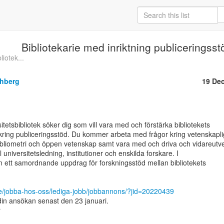
Bibliotekarie med inriktning publiceringsst
liotek...
thberg
19 De
ring publiceringsstöd. Du kommer arbeta med frågor kring vetenskaplig
bliometri och öppen vetenskap samt vara med och driva och vidareutve
ll universitetsledning, institutioner och enskilda forskare. I

n ett samordnande uppdrag för forskningsstöd mellan bibliotekets

se/jobba-hos-oss/lediga-jobb/jobbannons/?jid=20220439
 ansökan senast den 23 januari.


