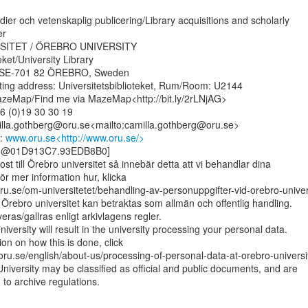
ier och vetenskaplig publicering/Library acquisitions and scholarly

r

ITET / ÖREBRO UNIVERSITY

eket/University Library

, SE-701 82 ÖREBRO, Sweden

ting address: Universitetsbiblioteket, Rum/Room: U2144

 MazeMap/Find me via MazeMap<http://bit.ly/2rLNjAG>

6 (0)19 30 30 19

illa.gothberg@oru.se<mailto:camilla.gothberg@oru.se>

: 
www.oru.se<http://www.oru.se/>
ng@01D913C7.93EDB8B0]

st till Örebro universitet så innebär detta att vi behandlar dina

ör mer information hur, klicka

ru.se/om-universitetet/behandling-av-personuppgifter-vid-orebro-univers
n Örebro universitet kan betraktas som allmän och offentlig handling.

ras/gallras enligt arkivlagens regler.

versity will result in the university processing your personal data.

on on how this is done, click

ru.se/english/about-us/processing-of-personal-data-at-orebro-universit
niversity may be classified as official and public documents, and are

to archive regulations.
