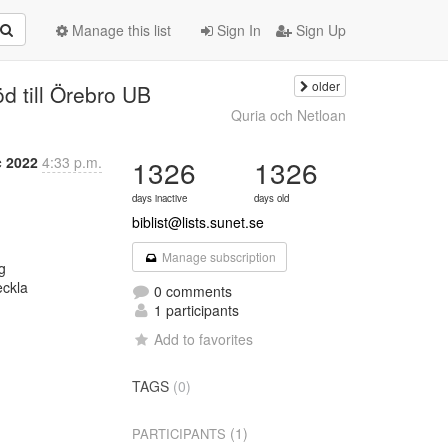
Manage this list
Sign In
Sign Up
older
öd till Örebro UB
Quria och Netloan
c 2022
4:33 p.m.
1326
1326
days inactive
days old
biblist@lists.sunet.se
Manage subscription


ckla

0 comments
1 participants
Add to favorites
TAGS
(0)
(1)
PARTICIPANTS