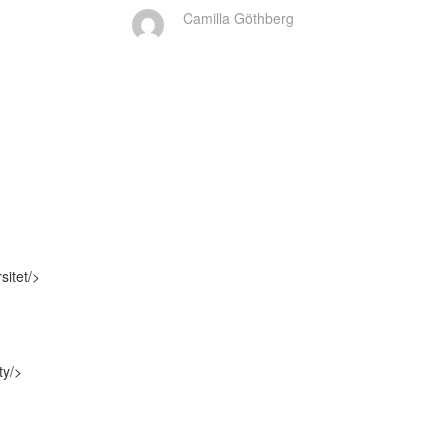
Camilla Göthberg
itet/>

y/>
