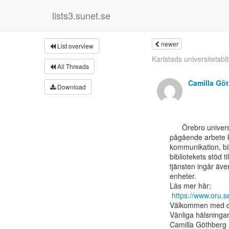
lists3.sunet.se
newer
List overview
Karlstads universitetsbib
All Threads
Camilla Gö
Download
      Örebro universitetsbibliotek söker dig som vill vara med och förstärka bibliotekets

pågående arbete k
kommunikation, bi
bibliotekets stöd ti
tjänsten ingår äve
enheter.

Läs mer här:

https://www.oru.
Välkommen med din
Vänliga hälsningar
Camilla Göthberg
