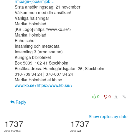
rmpage=job&rmjob…
Sista ansökningsdag: 21 november

Välkommen med din ansökan!

Vänliga hälsningar

Marika Holmblad

[KB Logo]<https://www.kb.se/>

Marika Holmblad

Enhetschef

Insamling och metadata

Insamling 3 (arbetsnamn)

Kungliga biblioteket

Box 5039, 102 41 Stockholm

Besöksadress: Humlegårdsgatan 26, Stockholm

010-709 34 24 | 070-007 34 24

www.kb.se<https://www.kb.se/>
0
0
Reply
Show replies by date
1737
1737
days inactive
days old