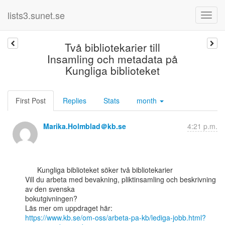
lists3.sunet.se
Två bibliotekarier till
Insamling och metadata på
Kungliga biblioteket
First Post
Replies
Stats
month
Marika.Holmblad＠kb.se
4:21 p.m.
      Kungliga biblioteket söker två bibliotekarier

Vill du arbeta med bevakning, pliktinsamling och beskrivning 
av den svenska

bokutgivningen?

https://www.kb.se/om-oss/arbeta-pa-kb/lediga-jobb.html?