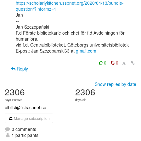
https://scholarlykitchen.sspnet.org/2020/04/13/bundle-
question/?informz=1
Jan

--

Jan Szczepański

F.d Förste bibliotekarie och chef för f.d Avdelningen för 
humaniora,

vid f.d. Centralbiblioteket, Göteborgs universitetsbibliotek

E-post: Jan.Szczepanski63 at 
gmail.com
0
0
Reply
Show replies by date
2306
2306
days inactive
days old
biblist@lists.sunet.se
Manage subscription
0 comments
1 participants