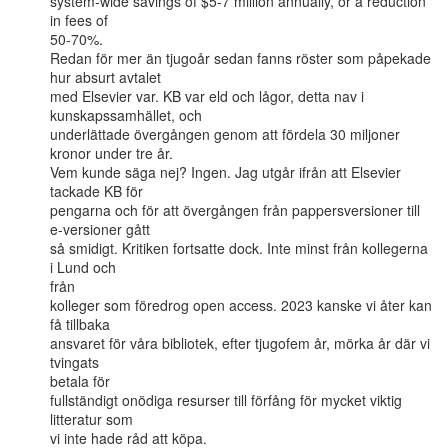
system-wide savings of $5-7 million annually, or a reduction 
in fees of

50-70%.

Redan för mer än tjugoår sedan fanns röster som påpekade 
hur absurt avtalet

med Elsevier var. KB var eld och lågor, detta nav i 
kunskapssamhället, och

underlättade övergången genom att fördela 30 miljoner 
kronor under tre år.

Vem kunde säga nej? Ingen. Jag utgår ifrån att Elsevier 
tackade KB för

pengarna och för att övergången från pappersversioner till 
e-versioner gått

så smidigt. Kritiken fortsatte dock. Inte minst från kollegerna 
i Lund och

från

kolleger som föredrog open access. 2023 kanske vi åter kan 
få tillbaka

ansvaret för våra bibliotek, efter tjugofem år, mörka år där vi 
tvingats

betala för

fullständigt onödiga resurser till förfång för mycket viktig 
litteratur som
