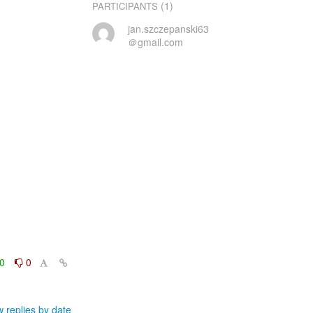
(1)
PARTICIPANTS
jan.szczepanski63
＠gmail.com
0
0
 replies by date