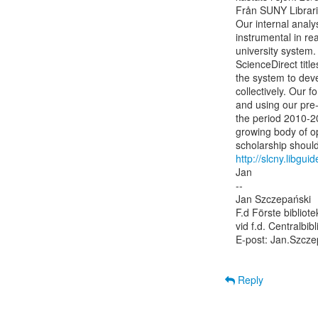
Från SUNY Librari
Our internal analy
instrumental in rea
university system.
ScienceDirect titl
the system to devel
collectively. Our fo
and using our pre-
the period 2010-20
growing body of o
http://slcny.libgu
Jan

--

Jan Szczepański

F.d Förste bibliot
vid f.d. Centralbib
E-post: Jan.Szcze
Reply