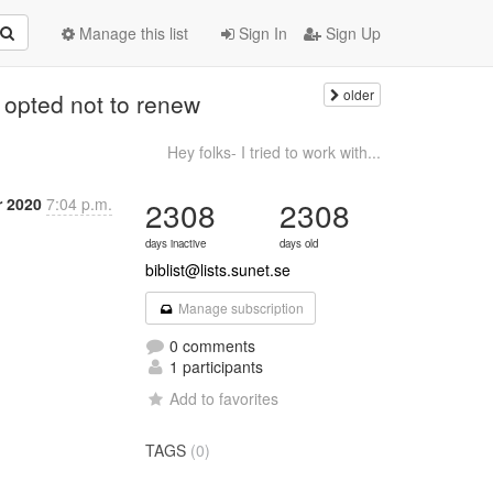
Manage this list
Sign In
Sign Up
older
 opted not to renew
Hey folks- I tried to work with...
r 2020
7:04 p.m.
2308
2308
days inactive
days old
biblist@lists.sunet.se
Manage subscription
0 comments
1 participants
Add to favorites
TAGS
(0)