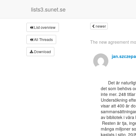
lists3.sunet.se
newer
List overview
All Threads
The new agreement mov
Download
jan.szczep
      Det är naturligtvis så här det borde vara nämligen att man prenumerar på

det som behövs oc
inte mer. 248 titlar 
Undersökning efte
visar att 400 är d
sammansättningar
av bibliotek i våra 
 Resten är tja, ingen som kommer att ha ytta eller gjädje av. Det är många

många miljoner so
kastats i sjön. 20