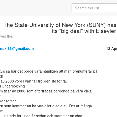
The State University of New York (SUNY) has
its “big deal” with Elsevier
es the...
anski63＠gmail.com
12 Ap
h

av 2000 vore i vårt fall troligen lite för få.

r undersökning

om titlar av 2000 som efterfrågas beroende på våra olika



konsortier.

m

/80 stämde för tjugo år sedan och stämmer än idag.
