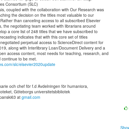
es Consortium (SLC)

sis, coupled with the collaboration with Our Research was

ching the decision on the titles most valuable to our

 Rather than canceling access to all subscribed Elsevier

es, the negotiating team worked with librarians around

op a core list of 248 titles that we have subscribed to

recasting indicates that with this core set of titles

negotiated perpetual access to ScienceDirect content for

19, along with Interlibrary Loan/Document Delivery and a

pen access content, most needs for teaching, research, and

ides.com/slc/elsevier2020update
ekarie och chef för f.d Avdelningen för humaniora,

lioteket, Göteborgs universitetsbibliotek

panski63 at 
gmail.com
Show