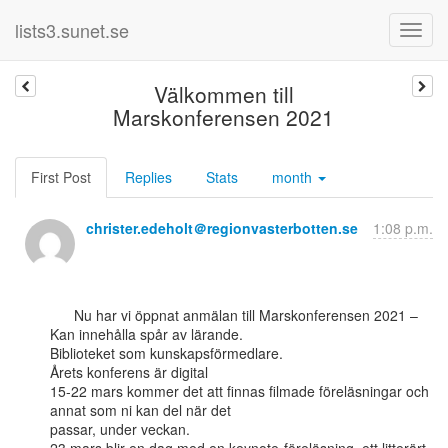
lists3.sunet.se
Välkommen till
Marskonferensen 2021
First Post
Replies
Stats
month
christer.edeholt＠regionvasterbotten.se
1:08 p.m.
      Nu har vi öppnat anmälan till Marskonferensen 2021 – 
Kan innehålla spår av lärande.

Biblioteket som kunskapsförmedlare.

Årets konferens är digital

15-22 mars kommer det att finnas filmade föreläsningar och 
annat som ni kan del när det

passar, under veckan.
