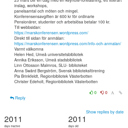
23 mars blir en dag med en keynote-föreläsning, ett litterärt 
inslag, workshops,

panelsamtal och möten och mingel.

Konferensensavgiften är 600 kr för ordinarie

Pensionärer, studenter och arbetslösa betalar 100 kr.

https://marskonferensen.wordpress.com/
https://marskonferensen.wordpress.com/info-och-anmalan/
Varmt välkomna

Helen Hed, Umeå universitetsbibliotek

Annika Eriksson, Umeå stadsbibliotek

Linn Ottosson Malmros, SLU- biblioteket

Anna Swärd Bergström, Svensk biblioteksförening

Pia Brinkfeldt, Regionbibliotek Västerbotten

Christer Edeholt, Regionbibliotek Västerbotten

0
0
Reply
Show replies by date
2011
2011
days inactive
days old