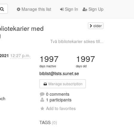
Manage this list
Sign In
Sign Up
older
bliotekarier med
g
Två bibliotekarier sökes till...
 2021
12:27 p.m.
1997
1997
days inactive
days old
biblist@lists.sunet.se
Manage subscription
0 comments
ch

1 participants
Add to favorites
TAGS
(0)