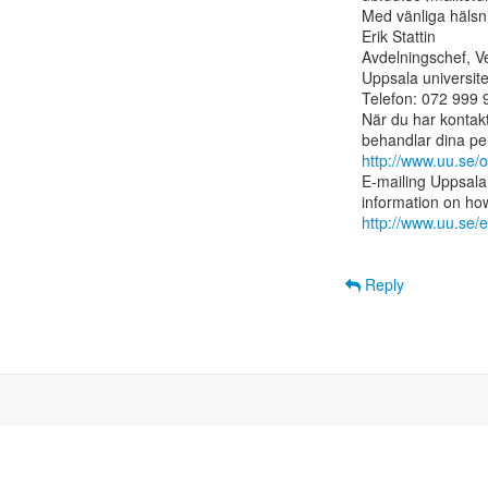
Med vänliga häls
Erik Stattin

Avdelningschef, V
Uppsala universitet
Telefon: 072 999 9
När du har kontakt
http://www.uu.se/
E-mailing Uppsala 
http://www.uu.se/e
Reply