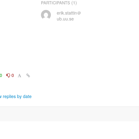
(1)
PARTICIPANTS
erik.stattin＠
ub.uu.se
0
0
 replies by date