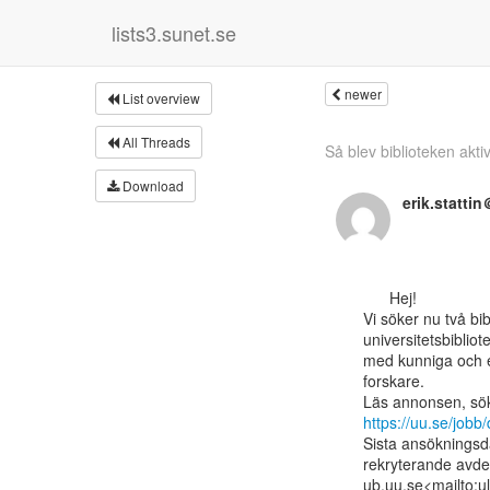
lists3.sunet.se
newer
List overview
All Threads
Så blev biblioteken aktivi
Download
erik.statti
      Hej!

Vi söker nu två bib
universitetsbiblio
med kunniga och e
forskare.

https://uu.se/jobb
Sista ansökningsda
rekryterande avdel
ub.uu.se<mailto:ul