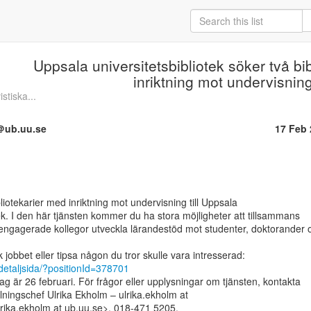
Uppsala universitetsbibliotek söker två bi
inriktning mot undervisnin
stiska...
n＠ub.uu.se
17 Feb
liotekarier med inriktning mot undervisning till Uppsala

tek. I den här tjänsten kommer du ha stora möjligheter att tillsammans

ngagerade kollegor utveckla lärandestöd mot studenter, doktorander o
/detaljsida/?positionId=378701
g är 26 februari. För frågor eller upplysningar om tjänsten, kontakta

ningschef Ulrika Ekholm – ulrika.ekholm at

rika.ekholm at ub.uu.se>, 018-471 5205.
