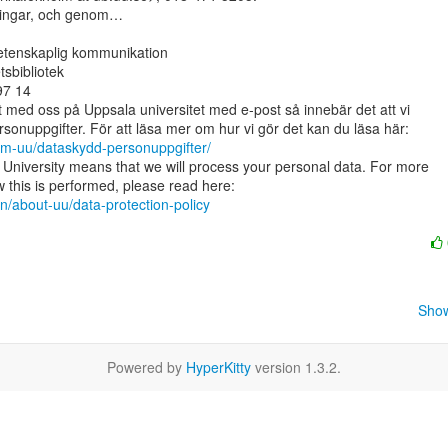
ningar, och genom…

etenskaplig kommunikation

sbibliotek

7 14

 med oss på Uppsala universitet med e-post så innebär det att vi

om-uu/dataskydd-personuppgifter/
University means that we will process your personal data. For more

n/about-uu/data-protection-policy
Show
Powered by
HyperKitty
version 1.3.2.