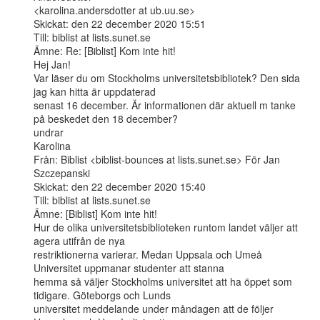
<karolina.andersdotter at ub.uu.se>

Skickat: den 22 december 2020 15:51

Till: biblist at lists.sunet.se

Ämne: Re: [Biblist] Kom inte hit!

Hej Jan!

Var läser du om Stockholms universitetsbibliotek? Den sida 
jag kan hitta är uppdaterad

senast 16 december. Är informationen där aktuell m tanke 
på beskedet den 18 december?

undrar

Karolina

Från: Biblist <biblist-bounces at lists.sunet.se> För Jan 
Szczepanski

Skickat: den 22 december 2020 15:40

Till: biblist at lists.sunet.se

Ämne: [Biblist] Kom inte hit!

Hur de olika universitetsbiblioteken runtom landet väljer att 
agera utifrån de nya

restriktionerna varierar. Medan Uppsala och Umeå 
Universitet uppmanar studenter att stanna

hemma så väljer Stockholms universitet att ha öppet som 
tidigare. Göteborgs och Lunds

universitet meddelande under måndagen att de följer 