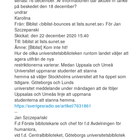
senast 16 december. Är informationen där aktuell m tanke 
på beskedet den 18 december?

undrar

Karolina

Från: Biblist <biblist-bounces at lists.sunet.se> För Jan 
Szczepanski

Skickat: den 22 december 2020 15:40

Till: biblist at lists.sunet.se

Ämne: [Biblist] Kom inte hit!

Hur de olika universitetsbiblioteken runtom landet väljer att 
agera utifrån de nya

restriktionerna varierar. Medan Uppsala och Umeå 
Universitet uppmanar studenter att stanna

hemma så väljer Stockholms universitet att ha öppet som 
tidigare. Göteborgs och Lunds

universitet meddelande under måndagen att de följer 
Uppsalas och Umeås linje att uppmana

https://sverigesradio.se/artikel/7631861
--

Jan Szczepański

F.d Förste bibliotekarie och chef för f.d Avdelningen för 
humaniora,

vid f.d. Centralbiblioteket, Göteborgs universitetsbibliotek
