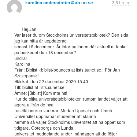
karolina.andersdotter＠ub.uu.se
3:51 p.m.
      Hej Jan!

Var läser du om Stockholms universitetsbibliotek? Den sida 
jag kan hitta är uppdaterad

senast 16 december. Är informationen där aktuell m tanke 
på beskedet den 18 december?

undrar

Karolina

Från: Biblist <biblist-bounces at lists.sunet.se> För Jan 
Szczepanski

Skickat: den 22 december 2020 15:40

Till: biblist at lists.sunet.se

Ämne: [Biblist] Kom inte hit!

Hur de olika universitetsbiblioteken runtom landet väljer att 
agera utifrån de nya

restriktionerna varierar. Medan Uppsala och Umeå 
Universitet uppmanar studenter att stanna

hemma så väljer Stockholms universitet att ha öppet som 
tidigare. Göteborgs och Lunds

universitet meddelande under måndagen att de följer 