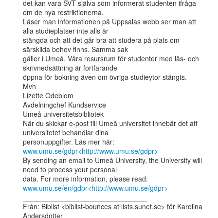
det kan vara SVT själva som informerat studenten ifråga 
om de nya restriktionerna.

Läser man informationen på Uppsalas webb ser man att 
alla studieplatser inte alls är

stängda och att det går bra att studera på plats om 
särskilda behov finns. Samma sak

gäller i Umeå. Våra resursrum för studenter med läs- och 
skrivnedsättning är fortfarande

öppna för bokning även om övriga studieytor stängts.

Mvh

Lizette Odeblom

Avdelningchef Kundservice

Umeå universitetsbibliotek

När du skickar e-post till Umeå universitet innebär det att 
universitetet behandlar dina

personuppgifter. Läs mer här: 
www.umu.se/gdpr<http://www.umu.se/gdpr>
By sending an email to Umeå University, the University will 
need to process your personal

data. For more information, please read: 
www.umu.se/en/gdpr<http://www.umu.se/gdpr>
________________________________

Från: Biblist <biblist-bounces at lists.sunet.se> för Karolina 
Andersdotter
