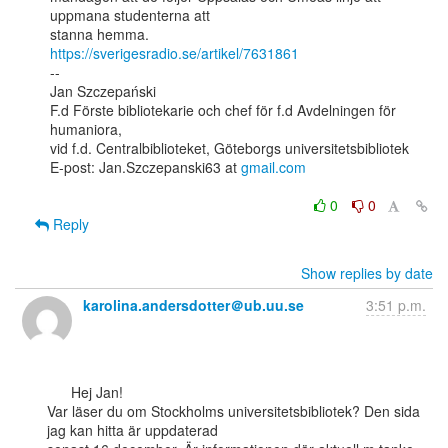
uppmana studenterna att

https://sverigesradio.se/artikel/7631861
--

Jan Szczepański

F.d Förste bibliotekarie och chef för f.d Avdelningen för 
humaniora,

vid f.d. Centralbiblioteket, Göteborgs universitetsbibliotek

E-post: Jan.Szczepanski63 at 
gmail.com
0
0
Reply
Show replies by date
karolina.andersdotter＠ub.uu.se
3:51 p.m.
      Hej Jan!

Var läser du om Stockholms universitetsbibliotek? Den sida 
jag kan hitta är uppdaterad
