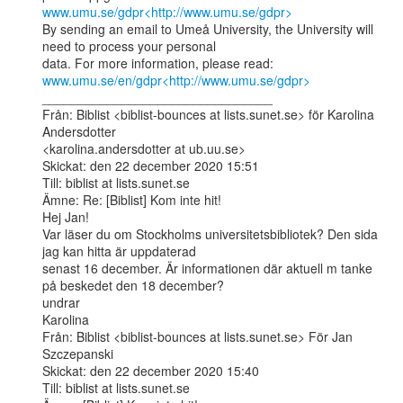
www.umu.se/gdpr<http://www.umu.se/gdpr>
By sending an email to Umeå University, the University will 
need to process your personal

data. For more information, please read: 
www.umu.se/en/gdpr<http://www.umu.se/gdpr>
________________________________

Från: Biblist <biblist-bounces at lists.sunet.se> för Karolina 
Andersdotter

<karolina.andersdotter at ub.uu.se>

Skickat: den 22 december 2020 15:51

Till: biblist at lists.sunet.se

Ämne: Re: [Biblist] Kom inte hit!

Hej Jan!

Var läser du om Stockholms universitetsbibliotek? Den sida 
jag kan hitta är uppdaterad

senast 16 december. Är informationen där aktuell m tanke 
på beskedet den 18 december?

undrar

Karolina

Från: Biblist <biblist-bounces at lists.sunet.se> För Jan 
Szczepanski

Skickat: den 22 december 2020 15:40

Till: biblist at lists.sunet.se
