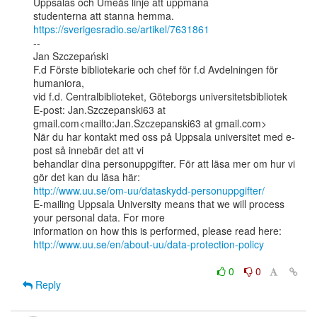
Uppsalas och Umeås linje att uppmana

https://sverigesradio.se/artikel/7631861
--

Jan Szczepański

F.d Förste bibliotekarie och chef för f.d Avdelningen för 
humaniora,

vid f.d. Centralbiblioteket, Göteborgs universitetsbibliotek

E-post: Jan.Szczepanski63 at 
gmail.com<mailto:Jan.Szczepanski63 at gmail.com>

När du har kontakt med oss på Uppsala universitet med e-
post så innebär det att vi

behandlar dina personuppgifter. För att läsa mer om hur vi 
http://www.uu.se/om-uu/dataskydd-personuppgifter/
E-mailing Uppsala University means that we will process 
your personal data. For more

http://www.uu.se/en/about-uu/data-protection-policy
0
0
Reply