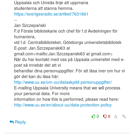
Uppsalas och Umeås linje att uppmana

https://sverigesradio.se/artikel/7631861
--

Jan Szczepański

F.d Förste bibliotekarie och chef för f.d Avdelningen för 
humaniora,

vid f.d. Centralbiblioteket, Göteborgs universitetsbibliotek

E-post: Jan.Szczepanski63 at 
gmail.com<mailto:Jan.Szczepanski63 at gmail.com>

När du har kontakt med oss på Uppsala universitet med e-
post så innebär det att vi

behandlar dina personuppgifter. För att läsa mer om hur vi 
http://www.uu.se/om-uu/dataskydd-personuppgifter/
E-mailing Uppsala University means that we will process 
your personal data. For more

http://www.uu.se/en/about-uu/data-protection-policy
0
0
Reply