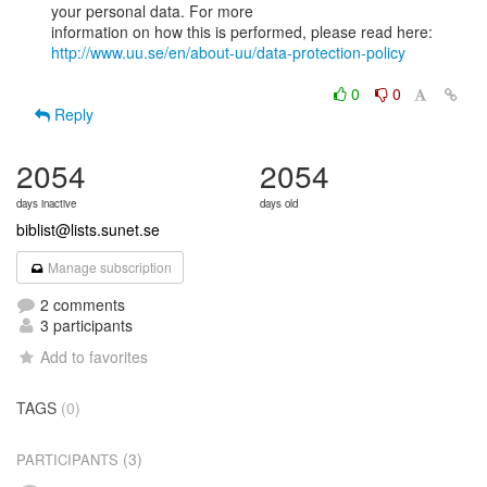
your personal data. For more

http://www.uu.se/en/about-uu/data-protection-policy
0
0
Reply
2054
2054
days inactive
days old
biblist@lists.sunet.se
Manage subscription
2 comments
3 participants
Add to favorites
TAGS
(0)
(3)
PARTICIPANTS