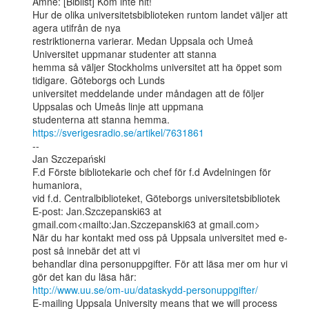
Ämne: [Biblist] Kom inte hit!

Hur de olika universitetsbiblioteken runtom landet väljer att 
agera utifrån de nya

restriktionerna varierar. Medan Uppsala och Umeå 
Universitet uppmanar studenter att stanna

hemma så väljer Stockholms universitet att ha öppet som 
tidigare. Göteborgs och Lunds

universitet meddelande under måndagen att de följer 
Uppsalas och Umeås linje att uppmana

https://sverigesradio.se/artikel/7631861
--

Jan Szczepański

F.d Förste bibliotekarie och chef för f.d Avdelningen för 
humaniora,

vid f.d. Centralbiblioteket, Göteborgs universitetsbibliotek

E-post: Jan.Szczepanski63 at 
gmail.com<mailto:Jan.Szczepanski63 at gmail.com>

När du har kontakt med oss på Uppsala universitet med e-
post så innebär det att vi

behandlar dina personuppgifter. För att läsa mer om hur vi 
http://www.uu.se/om-uu/dataskydd-personuppgifter/
E-mailing Uppsala University means that we will process 