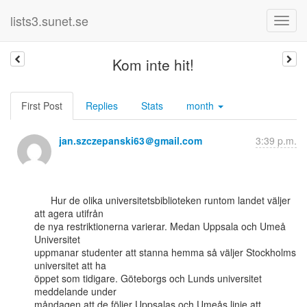
lists3.sunet.se
Kom inte hit!
First Post
Replies
Stats
month
jan.szczepanski63＠gmail.com
3:39 p.m.
      Hur de olika universitetsbiblioteken runtom landet väljer 
att agera utifrån

de nya restriktionerna varierar. Medan Uppsala och Umeå 
Universitet

uppmanar studenter att stanna hemma så väljer Stockholms 
universitet att ha

öppet som tidigare. Göteborgs och Lunds universitet 
meddelande under

måndagen att de följer Uppsalas och Umeås linje att 