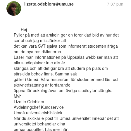
lizette.odeblom＠umu.se
7:37 p.m.
      Hej

Fyller på med att artikeln ger en förenklad bild av hur det 
ser ut och jag misstänker att

det kan vara SVT själva som informerat studenten ifråga 
om de nya restriktionerna.

Läser man informationen på Uppsalas webb ser man att 
alla studieplatser inte alls är

stängda och att det går bra att studera på plats om 
särskilda behov finns. Samma sak

gäller i Umeå. Våra resursrum för studenter med läs- och 
skrivnedsättning är fortfarande

öppna för bokning även om övriga studieytor stängts.

Mvh

Lizette Odeblom

Avdelningchef Kundservice

Umeå universitetsbibliotek

När du skickar e-post till Umeå universitet innebär det att 
universitetet behandlar dina

personuppgifter. Läs mer här: 