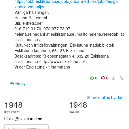
https://jobb.eskilstuna.se/jobb/jobba-med-oss/jobb/lediga-
jobb/jobbdetaljer…
Vänliga hälsningar,

Helena Reinedahl

Bitr. enhetschef

016-710 31 70, 072-977 73 07

helena.reinedahl at eskilstuna.se<mailto:helena.reinedahl at 
eskilstuna.se>

Kultur-och fritidsförvaltningen, Eskilstuna stadsbibliotek

Eskilstuna kommun, 631 86 Eskilstuna

Besöksadress: Kriebsensgatan 4, 632 20 Eskilstuna

eskilstuna.se<http://www.eskilstuna.se/>

Vi gör Eskilstuna - tillsammans

0
0
Reply
Show replies by date
1948
1948
days inactive
days old
biblist@lists.sunet.se
Manage subscription