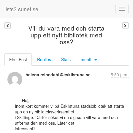
lists3.sunet.se
Vill du vara med och starta
upp ett nytt bibliotek med
oss?
First Post
Replies
Stats
month
helena.reinedahl＠eskilstuna.se
5:50 p.m.
      Hej,

Inom kort kommer vi på Eskilstuna stadsbibliotek att starta 
upp en ny biblioteksverksamhet

i Skiftinge. Därför söker vi nu dig som vill vara med och 
utforma den med oss. Låter det
