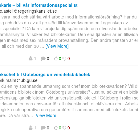
ekarie – bli vår informationsspecialist
e.astell＠regeringskansliet.se
du vara med och stärka vårt arbete med informationsförsörjning? Har du 
ring och drivs du av att ge stöd till kärnverksamheten i egenskap av
nsspecialist? Då kan vi erbjuda dig spännande och utvecklande arbets
 samhällsnytta. Vi söker två bibliotekarier. Den ena tjänsten är en tillsvid
gen inleds med sex månaders provanställning. Den andra tjänsten är e
g till och med den 30
…
[View More]
1
0
0
0
ekschef till Göteborgs universitetsbibliotek
ovik.malm＠ub.gu.se
r du en ny spännande utmaning som chef inom biblioteksvärlden? Vill 
amtidens bibliotek inom Göteborgs universitet? Just nu söker vi en biblio
tenskapliga biblioteken vid universitetsbiblioteket i Göteborg I rollen s
erksamheten och ansvarar för att utveckla och effektivisera den. Arbets
egiska och operativa och genomförs tillsammans med bibliotekets ledn
re. Då vår strä
…
[View More]
1
0
0
0