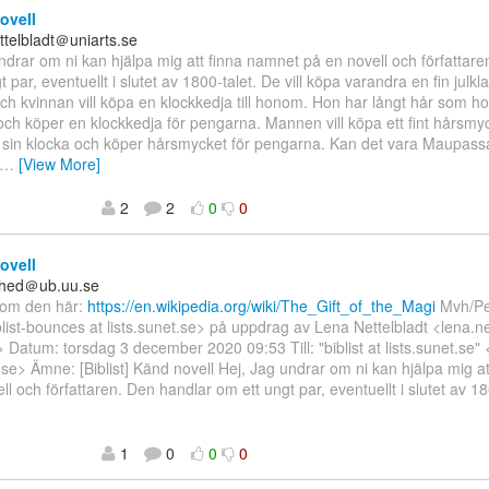
ovell
ttelbladt＠uniarts.se
ndrar om ni kan hjälpa mig att finna namnet på en novell och författar
t par, eventuellt i slutet av 1800-talet. De vill köpa varandra en fin jul
 och kvinnan vill köpa en klockkedja till honom. Hon har långt hår som hon
 och köper en klockkedja för pengarna. Mannen vill köpa ett fint hårsmyck
r sin klocka och köper hårsmycket för pengarna. Kan det vara Maupass
…
[View More]
2
2
0
0
ovell
llhed＠ub.uu.se
 som den här:
https://en.wikipedia.org/wiki/The_Gift_of_the_Magi
Mvh/Per
iblist-bounces at lists.sunet.se> på uppdrag av Lena Nettelbladt <lena.ne
> Datum: torsdag 3 december 2020 09:53 Till: "biblist at lists.sunet.se" <
t.se> Ämne: [Biblist] Känd novell Hej, Jag undrar om ni kan hjälpa mig a
ll och författaren. Den handlar om ett ungt par, eventuellt i slutet av 1
1
0
0
0