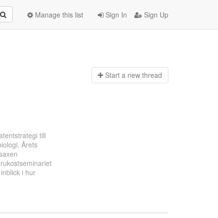
Manage this list
Sign In
Sign Up
Start a n
ew thread
ntstrategi till
iologi. Årets
nsaxen
Frukostseminariet
inblick i hur