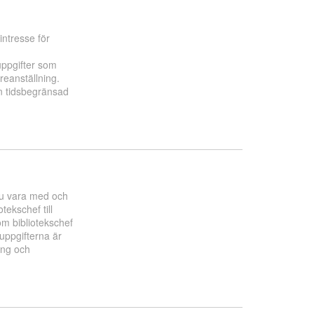
intresse för
uppgifter som
areanställning.
n tidsbegränsad
du vara med och
tekschef till
om bibliotekschef
uppgifterna är
ing och