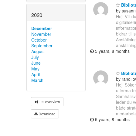
Bibliot
by susann
2020
Hej! Vill 
digitalise
informatio
December
bidrar till
November
Anställnin
October
anställnin
September
5 years, 8 months
August
July
June
May
Bibliot
April
by randi.
March
Hej! Söke
utforma fr
Samhällsve
List overview
leder du v
både strat
medarbeta
Download
5 years, 8 months