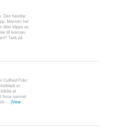
en. Den handlar
klapp. Mannen har
 låter klippa av,
e till kvinnan.
ant? Tack på
 Cullhed Från:
ttelbladt at
biblist at
tt finna namnet
800-
…
[View