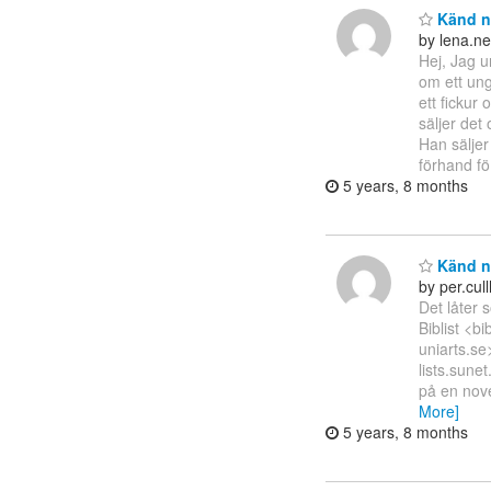
Känd n
by lena.ne
Hej, Jag u
om ett ung
ett fickur
säljer det
Han sälje
förhand fö
5 years, 8 months
Känd n
by per.cu
Det låter
Biblist <b
uniarts.se
lists.sune
på en nove
More]
5 years, 8 months