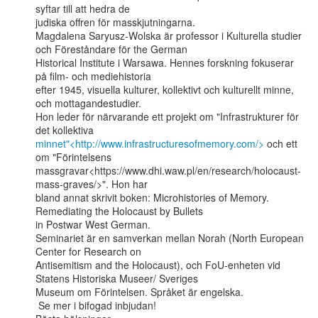
syftar till att hedra de

judiska offren för masskjutningarna.

Magdalena Saryusz-Wolska är professor i Kulturella studier 
och Föreståndare för the German

Historical Institute i Warsawa. Hennes forskning fokuserar 
på film- och mediehistoria

efter 1945, visuella kulturer, kollektivt och kulturellt minne, 
och mottagandestudier.

Hon leder för närvarande ett projekt om "Infrastrukturer för 
minnet"<http://www.infrastructuresofmemory.com/>
 och ett 
om "Förintelsens

massgravar<https://www.dhi.waw.pl/en/research/holocaust-
mass-graves/>". Hon har

bland annat skrivit boken: Microhistories of Memory. 
Remediating the Holocaust by Bullets

in Postwar West German.

Seminariet är en samverkan mellan Norah (North European 
Center for Research on

Antisemitism and the Holocaust), och FoU-enheten vid 
Statens Historiska Museer/ Sveriges

Museum om Förintelsen. Språket är engelska.

 Se mer i bifogad inbjudan!
