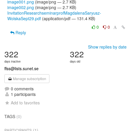
image001.png
(image/png — 2.7 KB)
image002.png
(image/png — 2.7 KB)
InvitationResearchseminarprofMagdalenaSaryusz-
WolskaSept29.pdf
(application/pdf — 131.4 KB)
0
0
Reply
Show replies by date
322
322
days inactive
days old
ffss@lists.sunet.se
Manage subscription
0 comments
1 participants
Add to favorites
TAGS
(0)
(1)
PARTICIPANTS