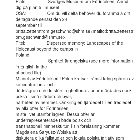
Plats:                 Sveriges Museum om Förintelsen. Anmäl 
dig på plan 5 i museet.

OSA:                 Om du vill delta behöver du föranmäla ditt 
deltagande senast den 24

september till

britta.zetterstrom.geschwind@shm.se<mailto:britta.zetterstr
om.geschwind@shm.se>.

Titel:                 Dispersed memory: Landscapes of the 
Holocaust beyond the camps in

Poland

                          Språket är engelska (see more information 
in English in the

attached file)

Minnet av Förintelsen i Polen kretsar främst kring spåren av 
koncentrations- och

dödslägren och de största ghettona. Judar mördades dock 
också i små städer och byar, i

närheten av hemmet. Omkring en fjärdedel till en tredjedel 
av alla offer för Förintelsen

miste livet utanför lägren. Dessa offer är 
underrepresenterade i både polsk och

transnationell minneskultur. I sin föreläsning kommer 
Magdalena Saryusz-Wolska att

diskutera olika fallstudier och lokala polska initiativ som 