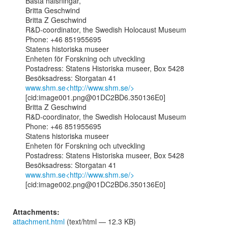
Bästa hälsningar,

Britta Geschwind

Britta Z Geschwind

R&D-coordinator, the Swedish Holocaust Museum

Phone: +46 851955695

Statens historiska museer

Enheten för Forskning och utveckling

Postadress: Statens Historiska museer, Box 5428

www.shm.se<http://www.shm.se/>
[cid:image001.png@01DC2BD6.350136E0]

Britta Z Geschwind

R&D-coordinator, the Swedish Holocaust Museum

Phone: +46 851955695

Statens historiska museer

Enheten för Forskning och utveckling

Postadress: Statens Historiska museer, Box 5428

www.shm.se<http://www.shm.se/>
[cid:image002.png@01DC2BD6.350136E0]

Attachments:
attachment.html
(text/html — 12.3 KB)