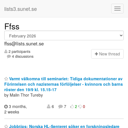
lists3.sunet.se
Ffss
ffss@lists.sunet.se
2 participants
N
ew thread
4 discussions
Varmt välkomna till seminariet: Tidiga dokumentationer av
Förintelsen och nazisternas förföljelser - kvinnors och barns
röster den 19/9 kl. 15.15-17
by Malin Thor Tureby
3 months,
6
7
2
0
2 weeks
Jobbtips: Norska HL-Senteret söker en forskningsledare