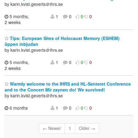
by karin.kvist.geverts＠ihrs.se
5 months,
1
0
0
0
2 weeks
Tips: European Sites of Holocaust Memory (ESHEM)
öppen inbjudan
by karin.kvist.geverts＠ihrs.se
5 months,
1
0
0
0
2 weeks
Warmly welcome to the IHRS and HL-Senteret Conference
and to the Concert Mir zaynen do! We survived!
by karin.kvist.geverts＠ihrs.se
6 months
1
0
0
0
← Newer
1
Older →