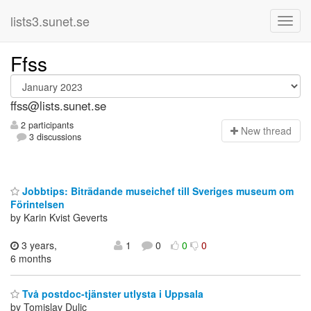
lists3.sunet.se
Ffss
ffss@lists.sunet.se
2 participants
N
ew thread
3 discussions
Jobbtips: Biträdande museichef till Sveriges museum om
Förintelsen
by Karin Kvist Geverts
3 years,
1
0
0
0
6 months
Två postdoc-tjänster utlysta i Uppsala
by Tomislav Dulic