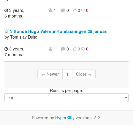
3 years,
1
0
0
0
6 months
Nittonde Hugo Valentin-föreläsningen 25 januari
by Tomislav Dulic
3 years,
1
0
0
0
7 months
← Newer
1
Older →
Results per page:
Powered by
HyperKitty
version 1.3.2.