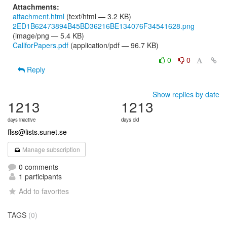
Attachments:
attachment.html
(text/html — 3.2 KB)
2ED1B62473894B45BD36216BE134076F34541628.png
(image/png — 5.4 KB)
CallforPapers.pdf
(application/pdf — 96.7 KB)
0
0
Reply
Show replies by date
1213
1213
days inactive
days old
ffss@lists.sunet.se
Manage subscription
0 comments
1 participants
Add to favorites
TAGS
(0)