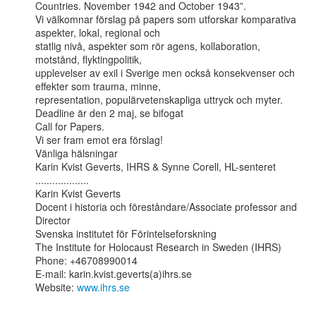
Countries. November 1942 and October 1943”.

Vi välkomnar förslag på papers som utforskar komparativa 
aspekter, lokal, regional och

statlig nivå, aspekter som rör agens, kollaboration, 
motstånd, flyktingpolitik,

upplevelser av exil i Sverige men också konsekvenser och 
effekter som trauma, minne,

representation, populärvetenskapliga uttryck och myter. 
Deadline är den 2 maj, se bifogat

Call for Papers.

Vi ser fram emot era förslag!

Vänliga hälsningar

Karin Kvist Geverts, IHRS & Synne Corell, HL-senteret

...................

Karin Kvist Geverts 

Docent i historia och föreståndare/Associate professor and 
Director

Svenska institutet för Förintelseforskning

The Institute for Holocaust Research in Sweden (IHRS)

Phone: +46708990014

E-mail: karin.kvist.geverts(a)ihrs.se

Website: 
www.ihrs.se