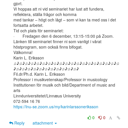
gjort.

Vi hoppas att ni vid seminariet har lust att fundera, 
reflektera, ställa frågor och komma

med tankar – högt och lågt – som vi kan ta med oss i det 
fortsatta arbetet.

Tid och plats för seminariet:

·       Fredagen den 6 december, 13:15-15:00 på Zoom.

Länken till seminariet finner ni som vanligt i vårat 
höstprogram, som också finns bifogat.

Välkomna!

Karin L. Eriksson

♫♪♫♪♫♪♫♪♫♪♫♪♫♪♫♪♫♪♫♪♫♪♫♪♫♪♫♪♫♪♫♪♫♪♫♪♫
♪♫♪♫♪♫♪♫♪♫♪♫♪♫♪♫♪♫♪♫♪♫♪

Fil.dr/Ph.d. Karin L. Eriksson

Professor i musikvetenskap/Professor in musicology

Institutionen för musik och bild/Department of music and 
arts

Linnéuniversitetet/Linnæus University

https://lnu-se.zoom.us/my/karinlarssoneriksson
0
0
Reply
attachment