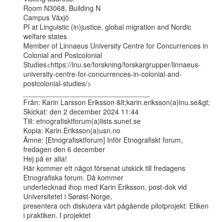
Room N3068, Building N

Campus Växjö

PI at Linguistic (in)justice, global migration and Nordic 
welfare states

Member of Linnaeus University Centre for Concurrences in 
Colonial and Postcolonial

Studies<https://lnu.se/forskning/forskargrupper/linnaeus-
university-centre-for-concurrences-in-colonial-and-
postcolonial-studies/>

________________________________

Från: Karin Larsson Eriksson &lt;karin.eriksson(a)lnu.se&gt;

Skickat: den 2 december 2024 11:44

Till: etnografisktforum(a)lists.sunet.se

Kopia: Karin.Eriksson(a)usn.no

Ämne: [Etnografisktforum] Inför Etnografiskt forum, 
fredagen den 6 december

Hej på er alla!

Här kommer ett något försenat utskick till fredagens 
Etnografiska forum. Då kommer

undertecknad ihop med Karin Eriksson, post-dok vid 
Universitetet i Sørøst-Norge,

presentera och diskutera vårt pågående pilotprojekt: Etiken 
i praktiken. I projektet
