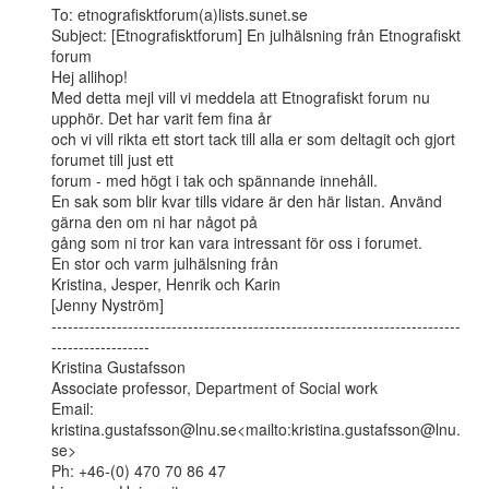
To: etnografisktforum(a)lists.sunet.se

Subject: [Etnografisktforum] En julhälsning från Etnografiskt 
forum

Hej allihop!

Med detta mejl vill vi meddela att Etnografiskt forum nu 
upphör. Det har varit fem fina år

och vi vill rikta ett stort tack till alla er som deltagit och gjort 
forumet till just ett

forum - med högt i tak och spännande innehåll.

En sak som blir kvar tills vidare är den här listan. Använd 
gärna den om ni har något på

gång som ni tror kan vara intressant för oss i forumet.

En stor och varm julhälsning från

Kristina, Jesper, Henrik och Karin

[Jenny Nyström]

---------------------------------------------------------------------------
------------------

Kristina Gustafsson

Associate professor, Department of Social work

Email: 
kristina.gustafsson@lnu.se<mailto:kristina.gustafsson@lnu.
se>

Ph: +46-(0) 470 70 86 47
