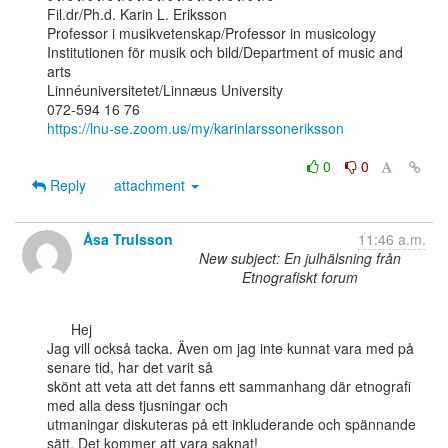
Fil.dr/Ph.d. Karin L. Eriksson

Professor i musikvetenskap/Professor in musicology

Institutionen för musik och bild/Department of music and 
arts

Linnéuniversitetet/Linnæus University

https://lnu-se.zoom.us/my/karinlarssoneriksson
0
0
Reply
attachment
Åsa Trulsson
11:46 a.m.
New subject: En julhälsning från
Etnografiskt forum
      Hej

Jag vill också tacka. Även om jag inte kunnat vara med på 
senare tid, har det varit så

skönt att veta att det fanns ett sammanhang där etnografi 
med alla dess tjusningar och

utmaningar diskuteras på ett inkluderande och spännande 
sätt. Det kommer att vara saknat!
