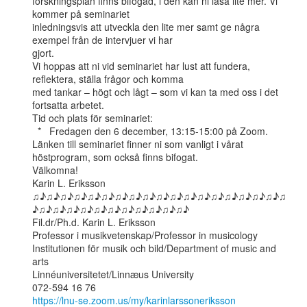
forskningsplan finns bifogad, i den kan ni läsa lite mer. Vi 
kommer på seminariet

inledningsvis att utveckla den lite mer samt ge några 
exempel från de intervjuer vi har

gjort.

Vi hoppas att ni vid seminariet har lust att fundera, 
reflektera, ställa frågor och komma

med tankar – högt och lågt – som vi kan ta med oss i det 
fortsatta arbetet.

Tid och plats för seminariet:

  *   Fredagen den 6 december, 13:15-15:00 på Zoom.

Länken till seminariet finner ni som vanligt i vårat 
höstprogram, som också finns bifogat.

Välkomna!

Karin L. Eriksson

♫♪♫♪♫♪♫♪♫♪♫♪♫♪♫♪♫♪♫♪♫♪♫♪♫♪♫♪♫♪♫♪♫♪♫♪♫
♪♫♪♫♪♫♪♫♪♫♪♫♪♫♪♫♪♫♪♫♪♫♪

Fil.dr/Ph.d. Karin L. Eriksson

Professor i musikvetenskap/Professor in musicology

Institutionen för musik och bild/Department of music and 
arts

Linnéuniversitetet/Linnæus University

https://lnu-se.zoom.us/my/karinlarssoneriksson