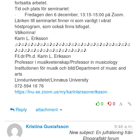
fortsatta arbetet.

Tid och plats för seminariet:

·       Fredagen den 6 december, 13:15-15:00 på Zoom.

Länken till seminariet finner ni som vanligt i vårat 
höstprogram, som också finns bifogat.

Välkomna!

Karin L. Eriksson

♫♪♫♪♫♪♫♪♫♪♫♪♫♪♫♪♫♪♫♪♫♪♫♪♫♪♫♪♫♪♫♪♫♪♫♪♫
♪♫♪♫♪♫♪♫♪♫♪♫♪♫♪♫♪♫♪♫♪♫♪

Fil.dr/Ph.d. Karin L. Eriksson

Professor i musikvetenskap/Professor in musicology

Institutionen för musik och bild/Department of music and 
arts

Linnéuniversitetet/Linnæus University

https://lnu-se.zoom.us/my/karinlarssoneriksson
0
0
Reply
attachment
Kristina Gustafsson
9:46 a.m.
New subject: En julhälsning från
Etnografiskt forum