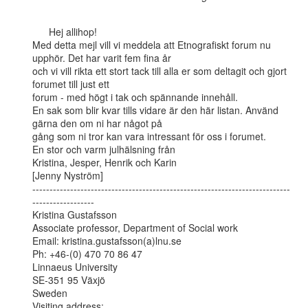
      Hej allihop!

Med detta mejl vill vi meddela att Etnografiskt forum nu 
upphör. Det har varit fem fina år

och vi vill rikta ett stort tack till alla er som deltagit och gjort 
forumet till just ett

forum - med högt i tak och spännande innehåll.

En sak som blir kvar tills vidare är den här listan. Använd 
gärna den om ni har något på

gång som ni tror kan vara intressant för oss i forumet.

En stor och varm julhälsning från

Kristina, Jesper, Henrik och Karin

[Jenny Nyström]

---------------------------------------------------------------------------
------------------

Kristina Gustafsson

Associate professor, Department of Social work

Email: kristina.gustafsson(a)lnu.se

Ph: +46-(0) 470 70 86 47

Linnaeus University

SE-351 95 Växjö

Sweden

Visiting address:
