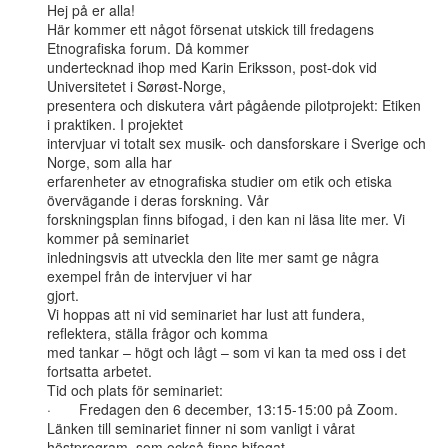
Hej på er alla!

Här kommer ett något försenat utskick till fredagens 
Etnografiska forum. Då kommer

undertecknad ihop med Karin Eriksson, post-dok vid 
Universitetet i Sørøst-Norge,

presentera och diskutera vårt pågående pilotprojekt: Etiken 
i praktiken. I projektet

intervjuar vi totalt sex musik- och dansforskare i Sverige och 
Norge, som alla har

erfarenheter av etnografiska studier om etik och etiska 
övervägande i deras forskning. Vår

forskningsplan finns bifogad, i den kan ni läsa lite mer. Vi 
kommer på seminariet

inledningsvis att utveckla den lite mer samt ge några 
exempel från de intervjuer vi har

gjort.

Vi hoppas att ni vid seminariet har lust att fundera, 
reflektera, ställa frågor och komma

med tankar – högt och lågt – som vi kan ta med oss i det 
fortsatta arbetet.

Tid och plats för seminariet:

·       Fredagen den 6 december, 13:15-15:00 på Zoom.

Länken till seminariet finner ni som vanligt i vårat 
höstprogram, som också finns bifogat.
