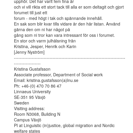
upphör. Det har varit fem fina år

och vi vill rikta ett stort tack till alla er som deltagit och gjort 
forumet till just ett

forum - med högt i tak och spännande innehåll.

En sak som blir kvar tills vidare är den här listan. Använd 
gärna den om ni har något på

gång som ni tror kan vara intressant för oss i forumet.

En stor och varm julhälsning från

Kristina, Jesper, Henrik och Karin

[Jenny Nyström]

---------------------------------------------------------------------------
------------------

Kristina Gustafsson

Associate professor, Department of Social work

Email: kristina.gustafsson(a)lnu.se

Ph: +46-(0) 470 70 86 47

Linnaeus University

SE-351 95 Växjö

Sweden

Visiting address:

Room N3068, Building N

Campus Växjö

PI at Linguistic (in)justice, global migration and Nordic 
welfare states
