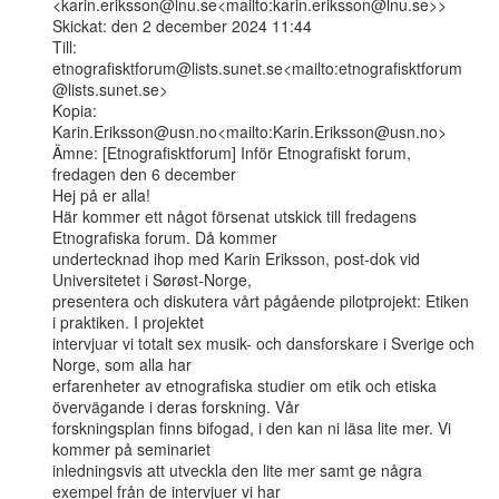
<karin.eriksson@lnu.se<mailto:karin.eriksson@lnu.se>>

Skickat: den 2 december 2024 11:44

Till: 
etnografisktforum@lists.sunet.se<mailto:etnografisktforum
@lists.sunet.se>

Kopia: 
Karin.Eriksson@usn.no<mailto:Karin.Eriksson@usn.no>

Ämne: [Etnografisktforum] Inför Etnografiskt forum, 
fredagen den 6 december

Hej på er alla!

Här kommer ett något försenat utskick till fredagens 
Etnografiska forum. Då kommer

undertecknad ihop med Karin Eriksson, post-dok vid 
Universitetet i Sørøst-Norge,

presentera och diskutera vårt pågående pilotprojekt: Etiken 
i praktiken. I projektet

intervjuar vi totalt sex musik- och dansforskare i Sverige och 
Norge, som alla har

erfarenheter av etnografiska studier om etik och etiska 
övervägande i deras forskning. Vår

forskningsplan finns bifogad, i den kan ni läsa lite mer. Vi 
kommer på seminariet

inledningsvis att utveckla den lite mer samt ge några 
exempel från de intervjuer vi har
