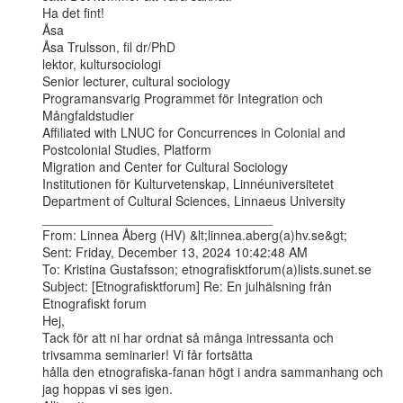
Ha det fint!

Åsa

Åsa Trulsson, fil dr/PhD

lektor, kultursociologi

Senior lecturer, cultural sociology

Programansvarig Programmet för Integration och 
Mångfaldstudier

Affiliated with LNUC for Concurrences in Colonial and 
Postcolonial Studies, Platform

Migration and Center for Cultural Sociology

Institutionen för Kulturvetenskap, Linnéuniversitetet

Department of Cultural Sciences, Linnaeus University

________________________________

From: Linnea Åberg (HV) &lt;linnea.aberg(a)hv.se&gt;

Sent: Friday, December 13, 2024 10:42:48 AM

To: Kristina Gustafsson; etnografisktforum(a)lists.sunet.se

Subject: [Etnografisktforum] Re: En julhälsning från 
Etnografiskt forum

Hej,

Tack för att ni har ordnat så många intressanta och 
trivsamma seminarier! Vi får fortsätta

hålla den etnografiska-fanan högt i andra sammanhang och 
jag hoppas vi ses igen.
