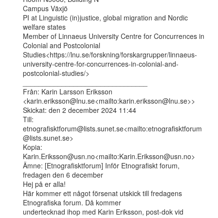
Campus Växjö

PI at Linguistic (in)justice, global migration and Nordic 
welfare states

Member of Linnaeus University Centre for Concurrences in 
Colonial and Postcolonial

Studies<https://lnu.se/forskning/forskargrupper/linnaeus-
university-centre-for-concurrences-in-colonial-and-
postcolonial-studies/>

________________________________

Från: Karin Larsson Eriksson

<karin.eriksson@lnu.se<mailto:karin.eriksson@lnu.se>>

Skickat: den 2 december 2024 11:44

Till: 
etnografisktforum@lists.sunet.se<mailto:etnografisktforum
@lists.sunet.se>

Kopia: 
Karin.Eriksson@usn.no<mailto:Karin.Eriksson@usn.no>

Ämne: [Etnografisktforum] Inför Etnografiskt forum, 
fredagen den 6 december

Hej på er alla!

Här kommer ett något försenat utskick till fredagens 
Etnografiska forum. Då kommer

undertecknad ihop med Karin Eriksson, post-dok vid 