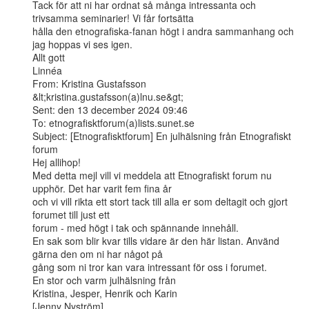
Tack för att ni har ordnat så många intressanta och 
trivsamma seminarier! Vi får fortsätta

hålla den etnografiska-fanan högt i andra sammanhang och 
jag hoppas vi ses igen.

Allt gott

Linnéa

From: Kristina Gustafsson 
&lt;kristina.gustafsson(a)lnu.se&gt;

Sent: den 13 december 2024 09:46

To: etnografisktforum(a)lists.sunet.se

Subject: [Etnografisktforum] En julhälsning från Etnografiskt 
forum

Hej allihop!

Med detta mejl vill vi meddela att Etnografiskt forum nu 
upphör. Det har varit fem fina år

och vi vill rikta ett stort tack till alla er som deltagit och gjort 
forumet till just ett

forum - med högt i tak och spännande innehåll.

En sak som blir kvar tills vidare är den här listan. Använd 
gärna den om ni har något på

gång som ni tror kan vara intressant för oss i forumet.

En stor och varm julhälsning från

Kristina, Jesper, Henrik och Karin

[Jenny Nyström]
