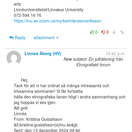
arts

Linnéuniversitetet/Linnæus University

https://lnu-se.zoom.us/my/karinlarssoneriksson
0
0
Reply
attachment
Linnea Åberg (HV)
10:42 a.m.
New subject: En julhälsning från
Etnografiskt forum
      Hej,

Tack för att ni har ordnat så många intressanta och 
trivsamma seminarier! Vi får fortsätta

hålla den etnografiska-fanan högt i andra sammanhang och 
jag hoppas vi ses igen.

Allt gott

Linnéa

From: Kristina Gustafsson 
&lt;kristina.gustafsson(a)lnu.se&gt;

Sent: den 13 december 2024 09:46
