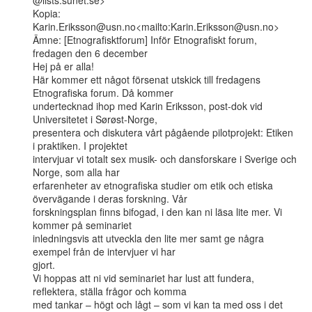
@lists.sunet.se>

Kopia: 
Karin.Eriksson@usn.no<mailto:Karin.Eriksson@usn.no>

Ämne: [Etnografisktforum] Inför Etnografiskt forum, 
fredagen den 6 december

Hej på er alla!

Här kommer ett något försenat utskick till fredagens 
Etnografiska forum. Då kommer

undertecknad ihop med Karin Eriksson, post-dok vid 
Universitetet i Sørøst-Norge,

presentera och diskutera vårt pågående pilotprojekt: Etiken 
i praktiken. I projektet

intervjuar vi totalt sex musik- och dansforskare i Sverige och 
Norge, som alla har

erfarenheter av etnografiska studier om etik och etiska 
övervägande i deras forskning. Vår

forskningsplan finns bifogad, i den kan ni läsa lite mer. Vi 
kommer på seminariet

inledningsvis att utveckla den lite mer samt ge några 
exempel från de intervjuer vi har

gjort.

Vi hoppas att ni vid seminariet har lust att fundera, 
reflektera, ställa frågor och komma

med tankar – högt och lågt – som vi kan ta med oss i det 