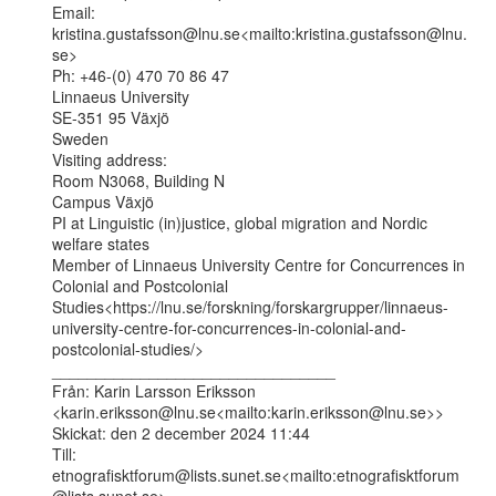
Email: 
kristina.gustafsson@lnu.se<mailto:kristina.gustafsson@lnu.
se>

Ph: +46-(0) 470 70 86 47

Linnaeus University

SE-351 95 Växjö

Sweden

Visiting address:

Room N3068, Building N

Campus Växjö

PI at Linguistic (in)justice, global migration and Nordic 
welfare states

Member of Linnaeus University Centre for Concurrences in 
Colonial and Postcolonial

Studies<https://lnu.se/forskning/forskargrupper/linnaeus-
university-centre-for-concurrences-in-colonial-and-
postcolonial-studies/>

________________________________

Från: Karin Larsson Eriksson

<karin.eriksson@lnu.se<mailto:karin.eriksson@lnu.se>>

Skickat: den 2 december 2024 11:44

Till: 
etnografisktforum@lists.sunet.se<mailto:etnografisktforum