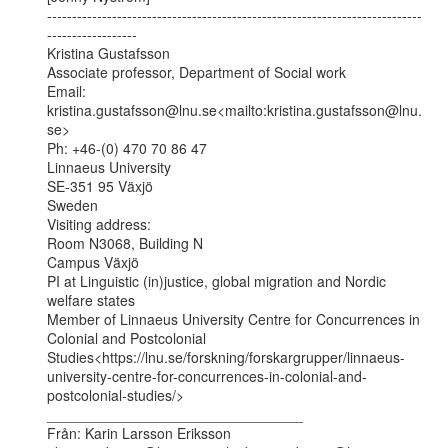
---------------------------------------------------------------------------
------------------

Kristina Gustafsson

Associate professor, Department of Social work

Email: 
kristina.gustafsson@lnu.se<mailto:kristina.gustafsson@lnu.
se>

Ph: +46-(0) 470 70 86 47

Linnaeus University

SE-351 95 Växjö

Sweden

Visiting address:

Room N3068, Building N

Campus Växjö

PI at Linguistic (in)justice, global migration and Nordic 
welfare states

Member of Linnaeus University Centre for Concurrences in 
Colonial and Postcolonial

Studies<https://lnu.se/forskning/forskargrupper/linnaeus-
university-centre-for-concurrences-in-colonial-and-
postcolonial-studies/>

________________________________

Från: Karin Larsson Eriksson
