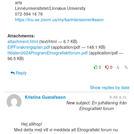
arts

Linnéuniversitetet/Linnæus University

https://lnu-se.zoom.us/my/karinlarssoneriksson
Attachments:
attachment.html
(text/html — 6.7 KB)
EiPForskningsplan.pdf
(application/pdf — 148.1 KB)
Hösten2024ProgramEtnografisktforum.pdf
(application/pdf —
96.5 KB)
0
0
Reply
Show replies by date
Kristina Gustafsson
9:46 a.m.
New subject: En julhälsning från
Etnografiskt forum
      Hej allihop!

Med detta mejl vill vi meddela att Etnografiskt forum nu 