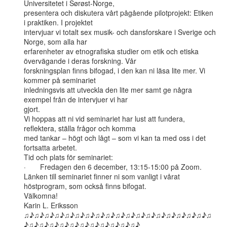
Universitetet i Sørøst-Norge,

presentera och diskutera vårt pågående pilotprojekt: Etiken 
i praktiken. I projektet

intervjuar vi totalt sex musik- och dansforskare i Sverige och 
Norge, som alla har

erfarenheter av etnografiska studier om etik och etiska 
övervägande i deras forskning. Vår

forskningsplan finns bifogad, i den kan ni läsa lite mer. Vi 
kommer på seminariet

inledningsvis att utveckla den lite mer samt ge några 
exempel från de intervjuer vi har

gjort.

Vi hoppas att ni vid seminariet har lust att fundera, 
reflektera, ställa frågor och komma

med tankar – högt och lågt – som vi kan ta med oss i det 
fortsatta arbetet.

Tid och plats för seminariet:

·       Fredagen den 6 december, 13:15-15:00 på Zoom.

Länken till seminariet finner ni som vanligt i vårat 
höstprogram, som också finns bifogat.

Välkomna!

Karin L. Eriksson

♫♪♫♪♫♪♫♪♫♪♫♪♫♪♫♪♫♪♫♪♫♪♫♪♫♪♫♪♫♪♫♪♫♪♫♪♫
♪♫♪♫♪♫♪♫♪♫♪♫♪♫♪♫♪♫♪♫♪♫♪
