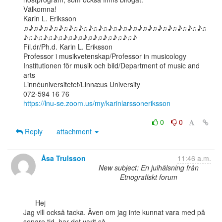
Välkomna!

Karin L. Eriksson

♫♪♫♪♫♪♫♪♫♪♫♪♫♪♫♪♫♪♫♪♫♪♫♪♫♪♫♪♫♪♫♪♫♪♫♪♫
♪♫♪♫♪♫♪♫♪♫♪♫♪♫♪♫♪♫♪♫♪♫♪

Fil.dr/Ph.d. Karin L. Eriksson

Professor i musikvetenskap/Professor in musicology

Institutionen för musik och bild/Department of music and 
arts

Linnéuniversitetet/Linnæus University

https://lnu-se.zoom.us/my/karinlarssoneriksson
0
0
Reply
attachment
Åsa Trulsson
11:46 a.m.
New subject: En julhälsning från
Etnografiskt forum
      Hej

Jag vill också tacka. Även om jag inte kunnat vara med på 
senare tid, har det varit så
