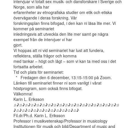
intervjuar vi totalt sex musik- och dansforskare i Sverige och 
Norge, som alla har

erfarenheter av etnografiska studier om etik och etiska 
övervägande i deras forskning. Vår

forskningsplan finns bifogad, i den kan ni läsa lite mer. Vi 
kommer på seminariet

inledningsvis att utveckla den lite mer samt ge några 
exempel från de intervjuer vi har

gjort.

Vi hoppas att ni vid seminariet har lust att fundera, 
reflektera, ställa frågor och komma

med tankar – högt och lågt – som vi kan ta med oss i det 
fortsatta arbetet.

Tid och plats för seminariet:

  *   Fredagen den 6 december, 13:15-15:00 på Zoom.

Länken till seminariet finner ni som vanligt i vårat 
höstprogram, som också finns bifogat.

Välkomna!

Karin L. Eriksson

♫♪♫♪♫♪♫♪♫♪♫♪♫♪♫♪♫♪♫♪♫♪♫♪♫♪♫♪♫♪♫♪♫♪♫♪♫
♪♫♪♫♪♫♪♫♪♫♪♫♪♫♪♫♪♫♪♫♪♫♪

Fil.dr/Ph.d. Karin L. Eriksson

Professor i musikvetenskap/Professor in musicology

Institutionen för musik och bild/Department of music and 