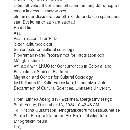
skönt att veta att det fanns ett sammanhang där etnografi 
med alla dess tjusningar och

utmaningar diskuteras på ett inkluderande och spännande 
sätt. Det kommer att vara saknat!

Ha det fint!

Åsa

Åsa Trulsson, fil dr/PhD

lektor, kultursociologi

Senior lecturer, cultural sociology

Programansvarig Programmet för Integration och 
Mångfaldstudier

Affiliated with LNUC for Concurrences in Colonial and 
Postcolonial Studies, Platform

Migration and Center for Cultural Sociology

Institutionen för Kulturvetenskap, Linnéuniversitetet

Department of Cultural Sciences, Linnaeus University

________________________________

From: Linnea Åberg (HV) &lt;linnea.aberg(a)hv.se&gt;

Sent: Friday, December 13, 2024 10:42:48 AM

To: Kristina Gustafsson; etnografisktforum(a)lists.sunet.se

Subject: [Etnografisktforum] Re: En julhälsning från 
Etnografiskt forum

Hej,
