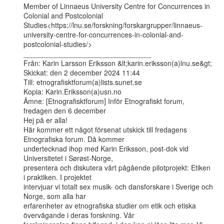
Member of Linnaeus University Centre for Concurrences in 
Colonial and Postcolonial

Studies<https://lnu.se/forskning/forskargrupper/linnaeus-
university-centre-for-concurrences-in-colonial-and-
postcolonial-studies/>

________________________________

Från: Karin Larsson Eriksson &lt;karin.eriksson(a)lnu.se&gt;

Skickat: den 2 december 2024 11:44

Till: etnografisktforum(a)lists.sunet.se

Kopia: Karin.Eriksson(a)usn.no

Ämne: [Etnografisktforum] Inför Etnografiskt forum, 
fredagen den 6 december

Hej på er alla!

Här kommer ett något försenat utskick till fredagens 
Etnografiska forum. Då kommer

undertecknad ihop med Karin Eriksson, post-dok vid 
Universitetet i Sørøst-Norge,

presentera och diskutera vårt pågående pilotprojekt: Etiken 
i praktiken. I projektet

intervjuar vi totalt sex musik- och dansforskare i Sverige och 
Norge, som alla har

erfarenheter av etnografiska studier om etik och etiska 
övervägande i deras forskning. Vår
