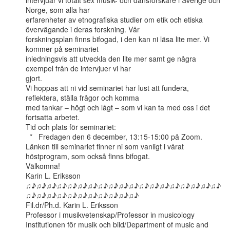
intervjuar vi totalt sex musik- och dansforskare i Sverige och 
Norge, som alla har

erfarenheter av etnografiska studier om etik och etiska 
övervägande i deras forskning. Vår

forskningsplan finns bifogad, i den kan ni läsa lite mer. Vi 
kommer på seminariet

inledningsvis att utveckla den lite mer samt ge några 
exempel från de intervjuer vi har

gjort.

Vi hoppas att ni vid seminariet har lust att fundera, 
reflektera, ställa frågor och komma

med tankar – högt och lågt – som vi kan ta med oss i det 
fortsatta arbetet.

Tid och plats för seminariet:

  *   Fredagen den 6 december, 13:15-15:00 på Zoom.

Länken till seminariet finner ni som vanligt i vårat 
höstprogram, som också finns bifogat.

Välkomna!

Karin L. Eriksson

♫♪♫♪♫♪♫♪♫♪♫♪♫♪♫♪♫♪♫♪♫♪♫♪♫♪♫♪♫♪♫♪♫♪♫♪♫♪
♫♪♫♪♫♪♫♪♫♪♫♪♫♪♫♪♫♪♫♪♫♪

Fil.dr/Ph.d. Karin L. Eriksson

Professor i musikvetenskap/Professor in musicology

Institutionen för musik och bild/Department of music and 