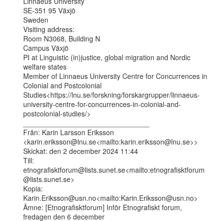
Linnaeus University

SE-351 95 Växjö

Sweden

Visiting address:

Room N3068, Building N

Campus Växjö

PI at Linguistic (in)justice, global migration and Nordic 
welfare states

Member of Linnaeus University Centre for Concurrences in 
Colonial and Postcolonial

Studies<https://lnu.se/forskning/forskargrupper/linnaeus-
university-centre-for-concurrences-in-colonial-and-
postcolonial-studies/>

________________________________

Från: Karin Larsson Eriksson

<karin.eriksson@lnu.se<mailto:karin.eriksson@lnu.se>>

Skickat: den 2 december 2024 11:44

Till: 
etnografisktforum@lists.sunet.se<mailto:etnografisktforum
@lists.sunet.se>

Kopia: 
Karin.Eriksson@usn.no<mailto:Karin.Eriksson@usn.no>

Ämne: [Etnografisktforum] Inför Etnografiskt forum, 
fredagen den 6 december
