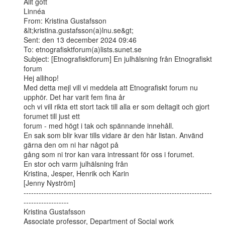
Allt gott

Linnéa

From: Kristina Gustafsson 
&lt;kristina.gustafsson(a)lnu.se&gt;

Sent: den 13 december 2024 09:46

To: etnografisktforum(a)lists.sunet.se

Subject: [Etnografisktforum] En julhälsning från Etnografiskt 
forum

Hej allihop!

Med detta mejl vill vi meddela att Etnografiskt forum nu 
upphör. Det har varit fem fina år

och vi vill rikta ett stort tack till alla er som deltagit och gjort 
forumet till just ett

forum - med högt i tak och spännande innehåll.

En sak som blir kvar tills vidare är den här listan. Använd 
gärna den om ni har något på

gång som ni tror kan vara intressant för oss i forumet.

En stor och varm julhälsning från

Kristina, Jesper, Henrik och Karin

[Jenny Nyström]

---------------------------------------------------------------------------
------------------

Kristina Gustafsson

Associate professor, Department of Social work
