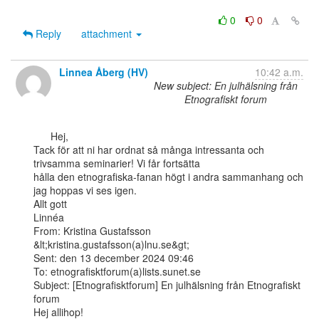
0
0
Reply
attachment
Linnea Åberg (HV)
10:42 a.m.
New subject: En julhälsning från
Etnografiskt forum
      Hej,

Tack för att ni har ordnat så många intressanta och 
trivsamma seminarier! Vi får fortsätta

hålla den etnografiska-fanan högt i andra sammanhang och 
jag hoppas vi ses igen.

Allt gott

Linnéa

From: Kristina Gustafsson 
&lt;kristina.gustafsson(a)lnu.se&gt;

Sent: den 13 december 2024 09:46

To: etnografisktforum(a)lists.sunet.se

Subject: [Etnografisktforum] En julhälsning från Etnografiskt 
forum

Hej allihop!
