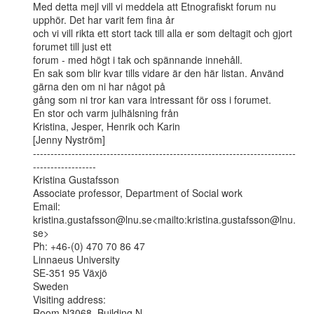
Med detta mejl vill vi meddela att Etnografiskt forum nu 
upphör. Det har varit fem fina år

och vi vill rikta ett stort tack till alla er som deltagit och gjort 
forumet till just ett

forum - med högt i tak och spännande innehåll.

En sak som blir kvar tills vidare är den här listan. Använd 
gärna den om ni har något på

gång som ni tror kan vara intressant för oss i forumet.

En stor och varm julhälsning från

Kristina, Jesper, Henrik och Karin

[Jenny Nyström]

---------------------------------------------------------------------------
------------------

Kristina Gustafsson

Associate professor, Department of Social work

Email: 
kristina.gustafsson@lnu.se<mailto:kristina.gustafsson@lnu.
se>

Ph: +46-(0) 470 70 86 47

Linnaeus University

SE-351 95 Växjö

Sweden

Visiting address:

Room N3068, Building N
