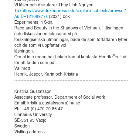
Tu<https://www.dukeupress.edu/explore-subjects/browse?
AuID=1210897>s
 (2021) bok

Experiments in Skin.

Race and Beauty in the Shadows of Vietnam. I läsningen 
och diskussionen fokuserar vi på

forskningsetiska utmaningar, både de som författaren lyfter 
och de som vi uppfattar vid

läsningen.

Om ni inte redan har boken kan ni kontakta Henrik Örnlind 
för att få den som pdf.

Väl mött

Henrik, Jesper, Karin och Kristina

---------------------------------------------------------------------------
------------------

Kristina Gustafsson

Associate professor, Department of Social work

Email: kristina.gustafsson(a)lnu.se

Ph: +46-(0) 470 70 86 47

Linnaeus University

SE-351 95 Växjö

Sweden

Visiting address:
