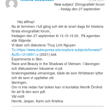
New subject: Etmografiskt forum
- fredag den 27 september
      Hej allihop!

Nu är terminen i full gång och det är snart dags för höstens 
första etnografiskt forum,

fredagen den 27 september kl 13.15-15.00 . På agendan 
står följande:

Tu<https://www.dukeupress.edu/explore-subjects/browse?
AuID=1210897>s
 (2021) bok

Experiments in Skin.

Race and Beauty in the Shadows of Vietnam. I läsningen 
och diskussionen fokuserar vi på

forskningsetiska utmaningar, både de som författaren lyfter 
och de som vi uppfattar vid

läsningen.

Om ni inte redan har boken kan ni kontakta Henrik Örnlind 
för att få den som pdf.

Väl mött

Henrik, Jesper, Karin och Kristina

---------------------------------------------------------------------------