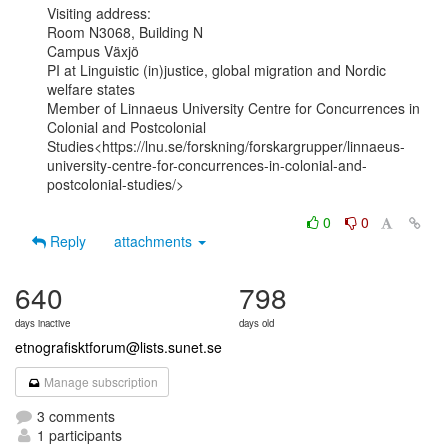
Visiting address:

Room N3068, Building N

Campus Växjö

PI at Linguistic (in)justice, global migration and Nordic 
welfare states

Member of Linnaeus University Centre for Concurrences in 
Colonial and Postcolonial

Studies<https://lnu.se/forskning/forskargrupper/linnaeus-
university-centre-for-concurrences-in-colonial-and-
postcolonial-studies/>

0
0
Reply
attachments
640
798
days inactive
days old
etnografisktforum@lists.sunet.se
Manage subscription
3 comments
1 participants