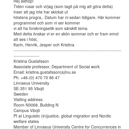
Hej allihop!

Tiden rusar och vi/jag (som tagit på mig att göra detta) 
inser att jag inte har skickat ut

höstens progra,. Datum har ni sedan tidigare. Här kommer 
programmet och som ni ser kommer

vi att ha forskningsetik som särskilt tema.

Med detta önskar vi er en skön sommar och er fram emot 
att ses i höst,

Karin, Henrik, Jesper och Kristina

---------------------------------------------------------------------------
------------------

Kristina Gustafsson

Associate professor, Department of Social work

Email: kristina.gustafsson(a)lnu.se

Ph: +46-(0) 470 70 86 47

Linnaeus University

SE-351 95 Växjö

Sweden

Visiting address:

Room N3068, Building N

Campus Växjö

PI at Linguistic (in)justice, global migration and Nordic 
welfare states

Member of Linnaeus University Centre for Concurrences in 