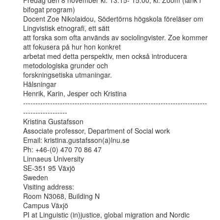
Fredag den 8 november kl. 13.15- 15.00, kl. Zoom (länk i 
bifogat program)

Docent Zoe Nikolaidou, Södertörns högskola föreläser om 
Lingvistisk etnografi, ett sätt

att forska som ofta används av sociolingvister. Zoe kommer 
att fokusera på hur hon konkret

arbetat med detta perspektiv, men också introducera 
metodologiska grunder och

forskningsetiska utmaningar.

Hälsningar

Henrik, Karin, Jesper och Kristina

---------------------------------------------------------------------------
------------------

Kristina Gustafsson

Associate professor, Department of Social work

Email: kristina.gustafsson(a)lnu.se

Ph: +46-(0) 470 70 86 47

Linnaeus University

SE-351 95 Växjö

Sweden

Visiting address:

Room N3068, Building N

Campus Växjö

PI at Linguistic (in)justice, global migration and Nordic 