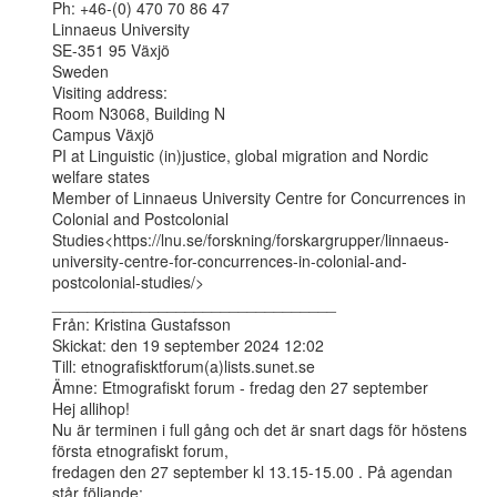
Ph: +46-(0) 470 70 86 47

Linnaeus University

SE-351 95 Växjö

Sweden

Visiting address:

Room N3068, Building N

Campus Växjö

PI at Linguistic (in)justice, global migration and Nordic 
welfare states

Member of Linnaeus University Centre for Concurrences in 
Colonial and Postcolonial

Studies<https://lnu.se/forskning/forskargrupper/linnaeus-
university-centre-for-concurrences-in-colonial-and-
postcolonial-studies/>

________________________________

Från: Kristina Gustafsson

Skickat: den 19 september 2024 12:02

Till: etnografisktforum(a)lists.sunet.se

Ämne: Etmografiskt forum - fredag den 27 september

Hej allihop!

Nu är terminen i full gång och det är snart dags för höstens 
första etnografiskt forum,

fredagen den 27 september kl 13.15-15.00 . På agendan 
står följande:
