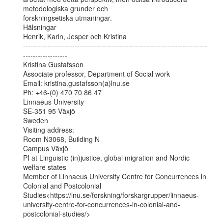
metodologiska grunder och

forskningsetiska utmaningar.

Hälsningar

Henrik, Karin, Jesper och Kristina

---------------------------------------------------------------------------
------------------

Kristina Gustafsson

Associate professor, Department of Social work

Email: kristina.gustafsson(a)lnu.se

Ph: +46-(0) 470 70 86 47

Linnaeus University

SE-351 95 Växjö

Sweden

Visiting address:

Room N3068, Building N

Campus Växjö

PI at Linguistic (in)justice, global migration and Nordic 
welfare states

Member of Linnaeus University Centre for Concurrences in 
Colonial and Postcolonial

Studies<https://lnu.se/forskning/forskargrupper/linnaeus-
university-centre-for-concurrences-in-colonial-and-
postcolonial-studies/>
