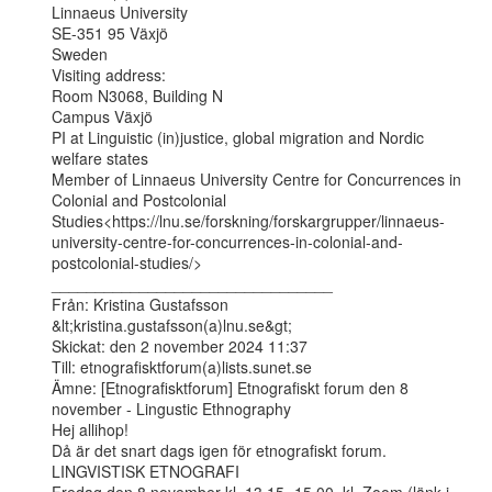
Linnaeus University

SE-351 95 Växjö

Sweden

Visiting address:

Room N3068, Building N

Campus Växjö

PI at Linguistic (in)justice, global migration and Nordic 
welfare states

Member of Linnaeus University Centre for Concurrences in 
Colonial and Postcolonial

Studies<https://lnu.se/forskning/forskargrupper/linnaeus-
university-centre-for-concurrences-in-colonial-and-
postcolonial-studies/>

________________________________

Från: Kristina Gustafsson 
&lt;kristina.gustafsson(a)lnu.se&gt;

Skickat: den 2 november 2024 11:37

Till: etnografisktforum(a)lists.sunet.se

Ämne: [Etnografisktforum] Etnografiskt forum den 8 
november - Lingustic Ethnography

Hej allihop!

Då är det snart dags igen för etnografiskt forum.

LINGVISTISK ETNOGRAFI
