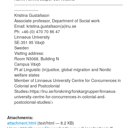
----------------------------------------------------------------------------
-----------------

Kristina Gustafsson

Associate professor, Department of Social work

Email: kristina.gustafsson(a)lnu.se

Ph: +46-(0) 470 70 86 47

Linnaeus University

SE-351 95 Växjö

Sweden

Visiting address:

Room N3068, Building N

Campus Växjö

PI at Linguistic (in)justice, global migration and Nordic 
welfare states

Member of Linnaeus University Centre for Concurrences in 
Colonial and Postcolonial

Studies<https://lnu.se/forskning/forskargrupper/linnaeus-
university-centre-for-concurrences-in-colonial-and-
postcolonial-studies/>

Attachments:
attachment.html
(text/html — 8.2 KB)