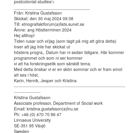
postcolonial-studies/>

________________________________

Från: Kristina Gustafsson

Skickat: den 30 maj 2024 09:38

Till: etnografisktforum(a)lists.sunet.se

Ämne: ang Höstterminen 2024

Hej allihop!

Tiden rusar och vi/jag (som tagit på mig att göra detta) 
inser att jag inte har skickat ut

höstens progra,. Datum har ni sedan tidigare. Här kommer 
programmet och som ni ser kommer

vi att ha forskningsetik som särskilt tema.

Med detta önskar vi er en skön sommar och er fram emot 
att ses i höst,

Karin, Henrik, Jesper och Kristina

---------------------------------------------------------------------------
------------------

Kristina Gustafsson

Associate professor, Department of Social work

Email: kristina.gustafsson(a)lnu.se

Ph: +46-(0) 470 70 86 47

Linnaeus University

SE-351 95 Växjö

Sweden
