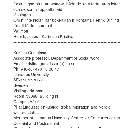
forskningsetiska utmaningar, både de som författaren lyfter 
och de som vi uppfattar vid

läsningen.

Om ni inte redan har boken kan ni kontakta Henrik Örnlind 
för att få den som pdf.

Väl mött

Henrik, Jesper, Karin och Kristina

---------------------------------------------------------------------------
------------------

Kristina Gustafsson

Associate professor, Department of Social work

Email: kristina.gustafsson(a)lnu.se

Ph: +46-(0) 470 70 86 47

Linnaeus University

SE-351 95 Växjö

Sweden

Visiting address:

Room N3068, Building N

Campus Växjö

PI at Linguistic (in)justice, global migration and Nordic 
welfare states

Member of Linnaeus University Centre for Concurrences in 
Colonial and Postcolonial
