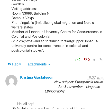
Sweden

Visiting address:

Room N3068, Building N

Campus Växjö

PI at Linguistic (in)justice, global migration and Nordic 
welfare states

Member of Linnaeus University Centre for Concurrences in 
Colonial and Postcolonial

Studies<https://lnu.se/forskning/forskargrupper/linnaeus-
university-centre-for-concurrences-in-colonial-and-
postcolonial-studies/>

0
0
Reply
attachments
Kristina Gustafsson
10:37 a.m.
New subject: Etnografiskt forum
den 8 november - Lingustic
Ethnography
      Hej allihop!

Då är det snart dags igen för etnografiskt forum.
