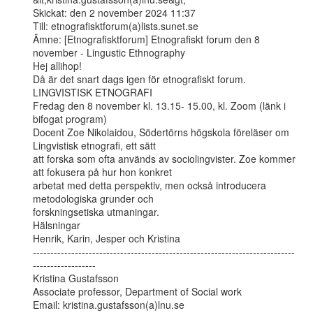
Skickat: den 2 november 2024 11:37

Till: etnografisktforum(a)lists.sunet.se

Ämne: [Etnografisktforum] Etnografiskt forum den 8 
november - Lingustic Ethnography

Hej allihop!

Då är det snart dags igen för etnografiskt forum.

LINGVISTISK ETNOGRAFI

Fredag den 8 november kl. 13.15- 15.00, kl. Zoom (länk i 
bifogat program)

Docent Zoe Nikolaidou, Södertörns högskola föreläser om 
Lingvistisk etnografi, ett sätt

att forska som ofta används av sociolingvister. Zoe kommer 
att fokusera på hur hon konkret

arbetat med detta perspektiv, men också introducera 
metodologiska grunder och

forskningsetiska utmaningar.

Hälsningar

Henrik, Karin, Jesper och Kristina

---------------------------------------------------------------------------
------------------

Kristina Gustafsson

Associate professor, Department of Social work

Email: kristina.gustafsson(a)lnu.se
