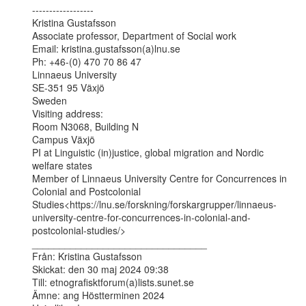
------------------

Kristina Gustafsson

Associate professor, Department of Social work

Email: kristina.gustafsson(a)lnu.se

Ph: +46-(0) 470 70 86 47

Linnaeus University

SE-351 95 Växjö

Sweden

Visiting address:

Room N3068, Building N

Campus Växjö

PI at Linguistic (in)justice, global migration and Nordic 
welfare states

Member of Linnaeus University Centre for Concurrences in 
Colonial and Postcolonial

Studies<https://lnu.se/forskning/forskargrupper/linnaeus-
university-centre-for-concurrences-in-colonial-and-
postcolonial-studies/>

________________________________

Från: Kristina Gustafsson

Skickat: den 30 maj 2024 09:38

Till: etnografisktforum(a)lists.sunet.se

Ämne: ang Höstterminen 2024
