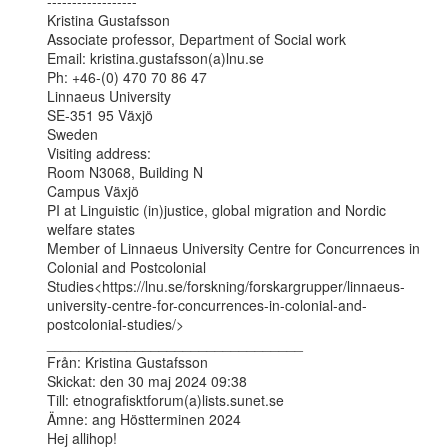
------------------

Kristina Gustafsson

Associate professor, Department of Social work

Email: kristina.gustafsson(a)lnu.se

Ph: +46-(0) 470 70 86 47

Linnaeus University

SE-351 95 Växjö

Sweden

Visiting address:

Room N3068, Building N

Campus Växjö

PI at Linguistic (in)justice, global migration and Nordic 
welfare states

Member of Linnaeus University Centre for Concurrences in 
Colonial and Postcolonial

Studies<https://lnu.se/forskning/forskargrupper/linnaeus-
university-centre-for-concurrences-in-colonial-and-
postcolonial-studies/>

________________________________

Från: Kristina Gustafsson

Skickat: den 30 maj 2024 09:38

Till: etnografisktforum(a)lists.sunet.se

Ämne: ang Höstterminen 2024

Hej allihop!
