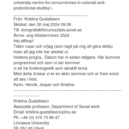
university-centre-for-concurrences-in-colonial-and-
postcolonial-studies/>

________________________________

Från: Kristina Gustafsson

Skickat: den 30 maj 2024 09:38

Till: etnografisktforum(a)lists.sunet.se

Ämne: ang Höstterminen 2024

Hej allihop!

Tiden rusar och vi/jag (som tagit på mig att göra detta) 
inser att jag inte har skickat ut

höstens progra,. Datum har ni sedan tidigare. Här kommer 
programmet och som ni ser kommer

vi att ha forskningsetik som särskilt tema.

Med detta önskar vi er en skön sommar och er fram emot 
att ses i höst,

Karin, Henrik, Jesper och Kristina

---------------------------------------------------------------------------
------------------

Kristina Gustafsson

Associate professor, Department of Social work

Email: kristina.gustafsson(a)lnu.se

Ph: +46-(0) 470 70 86 47

Linnaeus University

SE-351 95 Växjö
