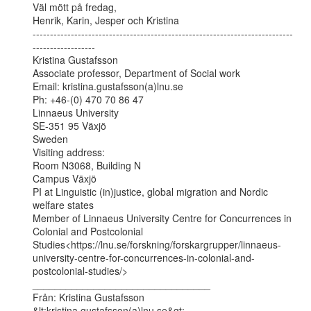
Väl mött på fredag,

Henrik, Karin, Jesper och Kristina

---------------------------------------------------------------------------
------------------

Kristina Gustafsson

Associate professor, Department of Social work

Email: kristina.gustafsson(a)lnu.se

Ph: +46-(0) 470 70 86 47

Linnaeus University

SE-351 95 Växjö

Sweden

Visiting address:

Room N3068, Building N

Campus Växjö

PI at Linguistic (in)justice, global migration and Nordic 
welfare states

Member of Linnaeus University Centre for Concurrences in 
Colonial and Postcolonial

Studies<https://lnu.se/forskning/forskargrupper/linnaeus-
university-centre-for-concurrences-in-colonial-and-
postcolonial-studies/>

________________________________

Från: Kristina Gustafsson 
&lt;kristina.gustafsson(a)lnu.se&gt;
