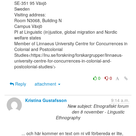
SE-351 95 Växjö

Sweden

Visiting address:

Room N3068, Building N

Campus Växjö

PI at Linguistic (in)justice, global migration and Nordic 
welfare states

Member of Linnaeus University Centre for Concurrences in 
Colonial and Postcolonial

Studies<https://lnu.se/forskning/forskargrupper/linnaeus-
university-centre-for-concurrences-in-colonial-and-
postcolonial-studies/>

0
0
Reply
attachment
Kristina Gustafsson
9:14 a.m.
New subject: Etnografiskt forum
den 8 november - Lingustic
Ethnography
      ... och här kommer en text om ni vill förbereda er lite,
