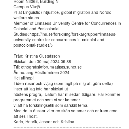
Room N3068, Building N

Campus Växjö

PI at Linguistic (in)justice, global migration and Nordic 
welfare states

Member of Linnaeus University Centre for Concurrences in 
Colonial and Postcolonial

Studies<https://lnu.se/forskning/forskargrupper/linnaeus-
university-centre-for-concurrences-in-colonial-and-
postcolonial-studies/>

________________________________

Från: Kristina Gustafsson

Skickat: den 30 maj 2024 09:38

Till: etnografisktforum(a)lists.sunet.se

Ämne: ang Höstterminen 2024

Hej allihop!

Tiden rusar och vi/jag (som tagit på mig att göra detta) 
inser att jag inte har skickat ut

höstens progra,. Datum har ni sedan tidigare. Här kommer 
programmet och som ni ser kommer

vi att ha forskningsetik som särskilt tema.

Med detta önskar vi er en skön sommar och er fram emot 
att ses i höst,

Karin, Henrik, Jesper och Kristina

---------------------------------------------------------------------------