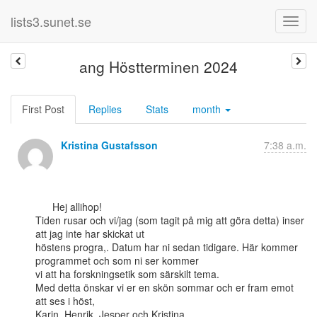
lists3.sunet.se
ang Höstterminen 2024
First Post
Replies
Stats
month
Kristina Gustafsson
7:38 a.m.
      Hej allihop!

Tiden rusar och vi/jag (som tagit på mig att göra detta) inser 
att jag inte har skickat ut

höstens progra,. Datum har ni sedan tidigare. Här kommer 
programmet och som ni ser kommer

vi att ha forskningsetik som särskilt tema.

Med detta önskar vi er en skön sommar och er fram emot 
att ses i höst,

Karin, Henrik, Jesper och Kristina
