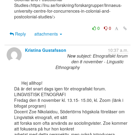
Studies<https://lnu.se/forskning/forskargrupper/linnaeus-
university-centre-for-concurrences-in-colonial-and-
postcolonial-studies/>

0
0
Reply
attachments
Kristina Gustafsson
10:37 a.m.
New subject: Etnografiskt forum
den 8 november - Lingustic
Ethnography
      Hej allihop!

Då är det snart dags igen för etnografiskt forum.

LINGVISTISK ETNOGRAFI

Fredag den 8 november kl. 13.15- 15.00, kl. Zoom (länk i 
bifogat program)

Docent Zoe Nikolaidou, Södertörns högskola föreläser om 
Lingvistisk etnografi, ett sätt

att forska som ofta används av sociolingvister. Zoe kommer 
att fokusera på hur hon konkret

arbetat med detta perspektiv, men också introducera 