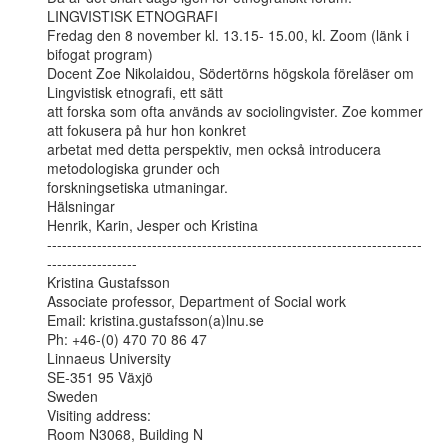
LINGVISTISK ETNOGRAFI

Fredag den 8 november kl. 13.15- 15.00, kl. Zoom (länk i 
bifogat program)

Docent Zoe Nikolaidou, Södertörns högskola föreläser om 
Lingvistisk etnografi, ett sätt

att forska som ofta används av sociolingvister. Zoe kommer 
att fokusera på hur hon konkret

arbetat med detta perspektiv, men också introducera 
metodologiska grunder och

forskningsetiska utmaningar.

Hälsningar

Henrik, Karin, Jesper och Kristina

---------------------------------------------------------------------------
------------------

Kristina Gustafsson

Associate professor, Department of Social work

Email: kristina.gustafsson(a)lnu.se

Ph: +46-(0) 470 70 86 47

Linnaeus University

SE-351 95 Växjö

Sweden

Visiting address:

Room N3068, Building N
