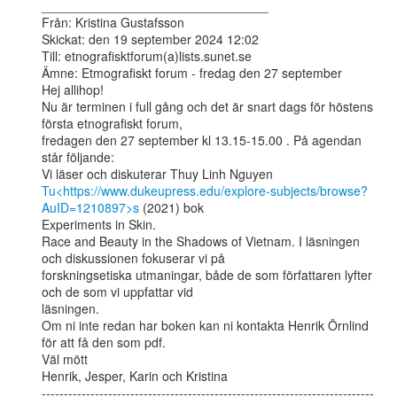
________________________________

Från: Kristina Gustafsson

Skickat: den 19 september 2024 12:02

Till: etnografisktforum(a)lists.sunet.se

Ämne: Etmografiskt forum - fredag den 27 september

Hej allihop!

Nu är terminen i full gång och det är snart dags för höstens 
första etnografiskt forum,

fredagen den 27 september kl 13.15-15.00 . På agendan 
står följande:

Tu<https://www.dukeupress.edu/explore-subjects/browse?
AuID=1210897>s
 (2021) bok

Experiments in Skin.

Race and Beauty in the Shadows of Vietnam. I läsningen 
och diskussionen fokuserar vi på

forskningsetiska utmaningar, både de som författaren lyfter 
och de som vi uppfattar vid

läsningen.

Om ni inte redan har boken kan ni kontakta Henrik Örnlind 
för att få den som pdf.

Väl mött

Henrik, Jesper, Karin och Kristina

---------------------------------------------------------------------------