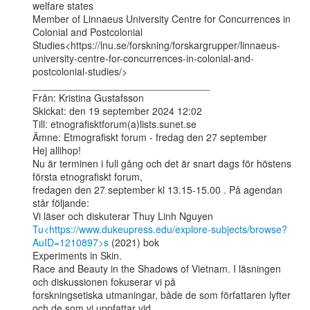
welfare states

Member of Linnaeus University Centre for Concurrences in 
Colonial and Postcolonial

Studies<https://lnu.se/forskning/forskargrupper/linnaeus-
university-centre-for-concurrences-in-colonial-and-
postcolonial-studies/>

________________________________

Från: Kristina Gustafsson

Skickat: den 19 september 2024 12:02

Till: etnografisktforum(a)lists.sunet.se

Ämne: Etmografiskt forum - fredag den 27 september

Hej allihop!

Nu är terminen i full gång och det är snart dags för höstens 
första etnografiskt forum,

fredagen den 27 september kl 13.15-15.00 . På agendan 
står följande:

Tu<https://www.dukeupress.edu/explore-subjects/browse?
AuID=1210897>s
 (2021) bok

Experiments in Skin.

Race and Beauty in the Shadows of Vietnam. I läsningen 
och diskussionen fokuserar vi på

forskningsetiska utmaningar, både de som författaren lyfter 
och de som vi uppfattar vid
