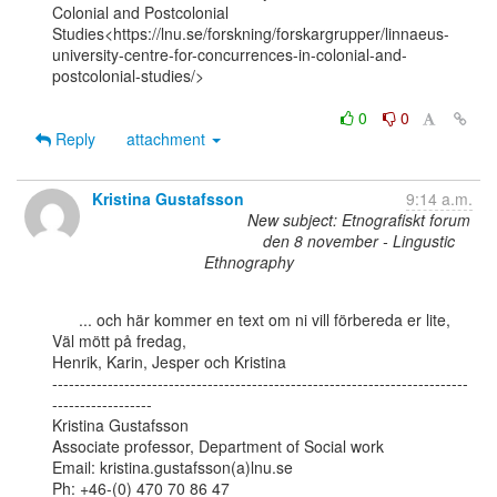
Colonial and Postcolonial

Studies<https://lnu.se/forskning/forskargrupper/linnaeus-
university-centre-for-concurrences-in-colonial-and-
postcolonial-studies/>

0
0
Reply
attachment
Kristina Gustafsson
9:14 a.m.
New subject: Etnografiskt forum
den 8 november - Lingustic
Ethnography
      ... och här kommer en text om ni vill förbereda er lite,

Väl mött på fredag,

Henrik, Karin, Jesper och Kristina

---------------------------------------------------------------------------
------------------

Kristina Gustafsson

Associate professor, Department of Social work

Email: kristina.gustafsson(a)lnu.se

Ph: +46-(0) 470 70 86 47
