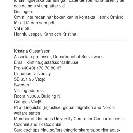
forskningsetiska utmaningar, både de som författaren lyfter 
och de som vi uppfattar vid

läsningen.

Om ni inte redan har boken kan ni kontakta Henrik Örnlind 
för att få den som pdf.

Väl mött

Henrik, Jesper, Karin och Kristina

---------------------------------------------------------------------------
------------------

Kristina Gustafsson

Associate professor, Department of Social work

Email: kristina.gustafsson(a)lnu.se

Ph: +46-(0) 470 70 86 47

Linnaeus University

SE-351 95 Växjö

Sweden

Visiting address:

Room N3068, Building N

Campus Växjö

PI at Linguistic (in)justice, global migration and Nordic 
welfare states

Member of Linnaeus University Centre for Concurrences in 
Colonial and Postcolonial

Studies<https://lnu.se/forskning/forskargrupper/linnaeus-