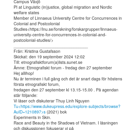
Campus Växjö

PI at Linguistic (in)justice, global migration and Nordic 
welfare states

Member of Linnaeus University Centre for Concurrences in 
Colonial and Postcolonial

Studies<https://lnu.se/forskning/forskargrupper/linnaeus-
university-centre-for-concurrences-in-colonial-and-
postcolonial-studies/>

________________________________

Från: Kristina Gustafsson

Skickat: den 19 september 2024 12:02

Till: etnografisktforum(a)lists.sunet.se

Ämne: Etmografiskt forum - fredag den 27 september

Hej allihop!

Nu är terminen i full gång och det är snart dags för höstens 
första etnografiskt forum,

fredagen den 27 september kl 13.15-15.00 . På agendan 
står följande:

Tu<https://www.dukeupress.edu/explore-subjects/browse?
AuID=1210897>s
 (2021) bok

Experiments in Skin.

Race and Beauty in the Shadows of Vietnam. I läsningen 
och diskussionen fokuserar vi på
