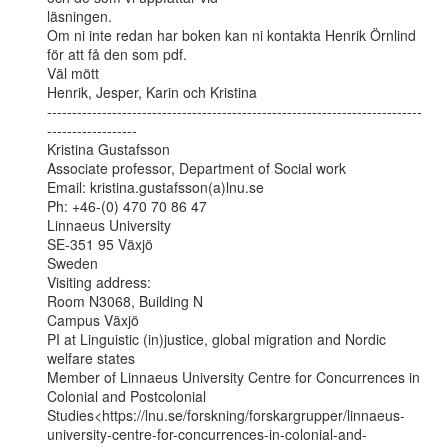
läsningen.

Om ni inte redan har boken kan ni kontakta Henrik Örnlind 
för att få den som pdf.

Väl mött

Henrik, Jesper, Karin och Kristina

---------------------------------------------------------------------------
------------------

Kristina Gustafsson

Associate professor, Department of Social work

Email: kristina.gustafsson(a)lnu.se

Ph: +46-(0) 470 70 86 47

Linnaeus University

SE-351 95 Växjö

Sweden

Visiting address:

Room N3068, Building N

Campus Växjö

PI at Linguistic (in)justice, global migration and Nordic 
welfare states

Member of Linnaeus University Centre for Concurrences in 
Colonial and Postcolonial

Studies<https://lnu.se/forskning/forskargrupper/linnaeus-
university-centre-for-concurrences-in-colonial-and-