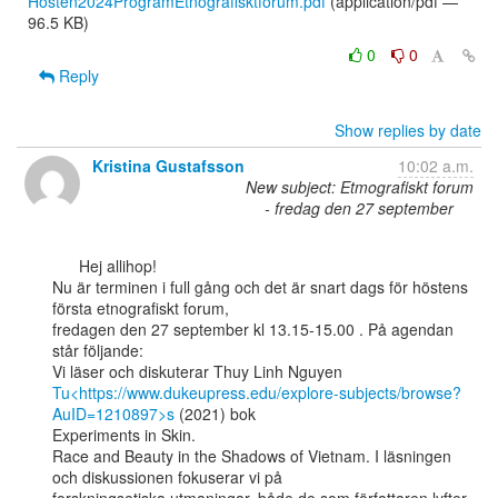
Hösten2024ProgramEtnografisktforum.pdf
(application/pdf —
96.5 KB)
0
0
Reply
Show replies by date
Kristina Gustafsson
10:02 a.m.
New subject: Etmografiskt forum
- fredag den 27 september
      Hej allihop!

Nu är terminen i full gång och det är snart dags för höstens 
första etnografiskt forum,

fredagen den 27 september kl 13.15-15.00 . På agendan 
står följande:

Tu<https://www.dukeupress.edu/explore-subjects/browse?
AuID=1210897>s
 (2021) bok

Experiments in Skin.

Race and Beauty in the Shadows of Vietnam. I läsningen 
och diskussionen fokuserar vi på
