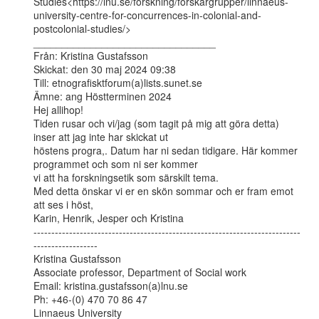
Studies<https://lnu.se/forskning/forskargrupper/linnaeus-
university-centre-for-concurrences-in-colonial-and-
postcolonial-studies/>

________________________________

Från: Kristina Gustafsson

Skickat: den 30 maj 2024 09:38

Till: etnografisktforum(a)lists.sunet.se

Ämne: ang Höstterminen 2024

Hej allihop!

Tiden rusar och vi/jag (som tagit på mig att göra detta) 
inser att jag inte har skickat ut

höstens progra,. Datum har ni sedan tidigare. Här kommer 
programmet och som ni ser kommer

vi att ha forskningsetik som särskilt tema.

Med detta önskar vi er en skön sommar och er fram emot 
att ses i höst,

Karin, Henrik, Jesper och Kristina

---------------------------------------------------------------------------
------------------

Kristina Gustafsson

Associate professor, Department of Social work

Email: kristina.gustafsson(a)lnu.se

Ph: +46-(0) 470 70 86 47

Linnaeus University
