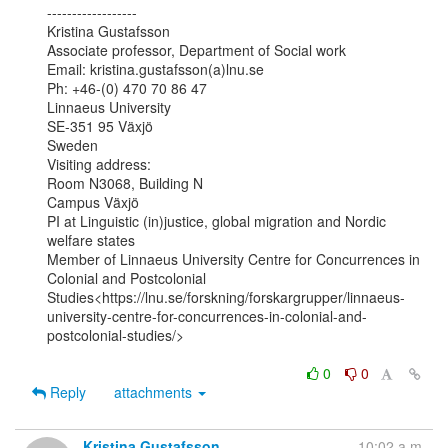
------------------

Kristina Gustafsson

Associate professor, Department of Social work

Email: kristina.gustafsson(a)lnu.se

Ph: +46-(0) 470 70 86 47

Linnaeus University

SE-351 95 Växjö

Sweden

Visiting address:

Room N3068, Building N

Campus Växjö

PI at Linguistic (in)justice, global migration and Nordic 
welfare states

Member of Linnaeus University Centre for Concurrences in 
Colonial and Postcolonial

Studies<https://lnu.se/forskning/forskargrupper/linnaeus-
university-centre-for-concurrences-in-colonial-and-
postcolonial-studies/>

0
0
Reply
attachments
Kristina Gustafsson
10:02 a.m.