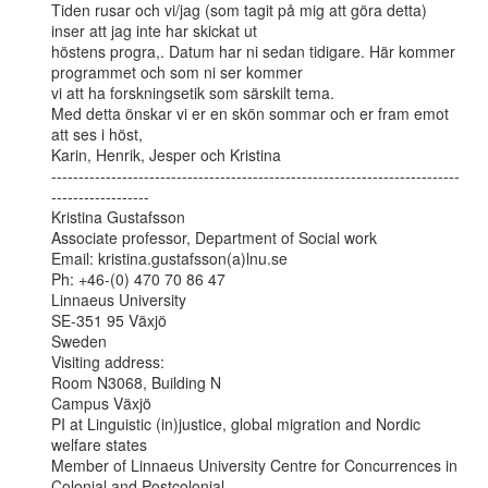
Tiden rusar och vi/jag (som tagit på mig att göra detta) 
inser att jag inte har skickat ut

höstens progra,. Datum har ni sedan tidigare. Här kommer 
programmet och som ni ser kommer

vi att ha forskningsetik som särskilt tema.

Med detta önskar vi er en skön sommar och er fram emot 
att ses i höst,

Karin, Henrik, Jesper och Kristina

---------------------------------------------------------------------------
------------------

Kristina Gustafsson

Associate professor, Department of Social work

Email: kristina.gustafsson(a)lnu.se

Ph: +46-(0) 470 70 86 47

Linnaeus University

SE-351 95 Växjö

Sweden

Visiting address:

Room N3068, Building N

Campus Växjö

PI at Linguistic (in)justice, global migration and Nordic 
welfare states

Member of Linnaeus University Centre for Concurrences in 
Colonial and Postcolonial
