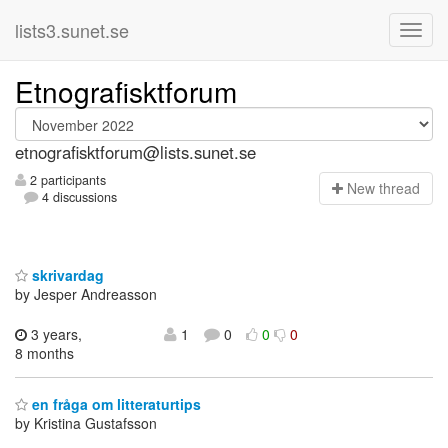
lists3.sunet.se
Etnografisktforum
etnografisktforum@lists.sunet.se
2 participants
N
ew thread
4 discussions
skrivardag
by Jesper Andreasson
3 years,
1
0
0
0
8 months
en fråga om litteraturtips
by Kristina Gustafsson