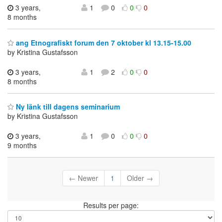
3 years,
1
0
0
0
8 months
ang Etnografiskt forum den 7 oktober kl 13.15-15.00
by Kristina Gustafsson
3 years,
1
2
0
0
8 months
Ny länk till dagens seminarium
by Kristina Gustafsson
3 years,
1
0
0
0
9 months
← Newer
1
Older →
Results per page: