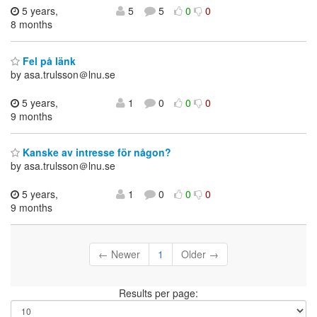
5 years,
5
5
0
0
8 months
Fel på länk
by asa.trulsson＠lnu.se
5 years,
1
0
0
0
9 months
Kanske av intresse för någon?
by asa.trulsson＠lnu.se
5 years,
1
0
0
0
9 months
← Newer
1
Older →
Results per page: