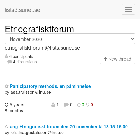
lists3.sunet.se
Etnografisktforum
etnografisktforum@lists.sunet.se
6 participants
N
ew thread
4 discussions
Participatory methods, en påminnelse
by asa.trulsson＠lnu.se
5 years,
1
0
0
0
8 months
ang Etnografiskt forum den 20 november kl 13.15-15.00
by kristina.gustafsson＠lnu.se