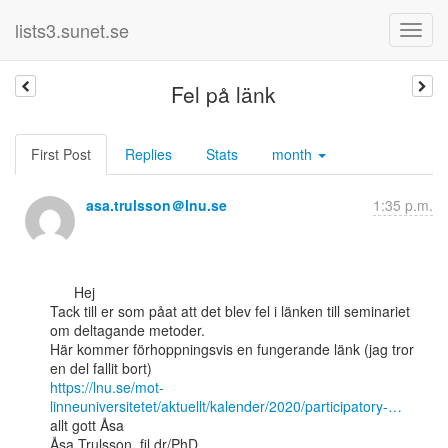
lists3.sunet.se
Fel på länk
First Post
Replies
Stats
month
asa.trulsson＠lnu.se
1:35 p.m.
      Hej

Tack till er som påat att det blev fel i länken till seminariet 
om deltagande metoder.

Här kommer förhoppningsvis en fungerande länk (jag tror 
https://lnu.se/mot-
linneuniversitetet/aktuellt/kalender/2020/participatory-…
allt gott Åsa

Åsa Trulsson, fil dr/PhD
