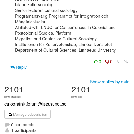
lektor, kultursociologi

Senior lecturer, cultural sociology

Programansvarig Programmet för Integration och 
Mångfaldstudier

Affiliated with LNUC for Concurrences in Colonial and 
Postcolonial Studies, Platform

Migration and Center for Cultural Sociology

Institutionen för Kulturvetenskap, Linnéuniversitetet

Department of Cultural Sciences, Linnaeus University

0
0
Reply
Show replies by date
2101
2101
days inactive
days old
etnografisktforum@lists.sunet.se
Manage subscription
0 comments
1 participants