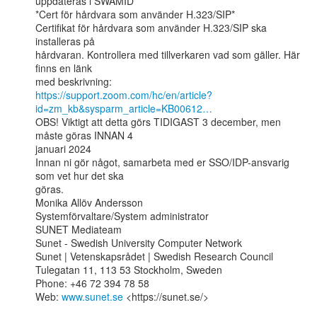
uppdateras i SWAMID

*Cert för hårdvara som använder H.323/SIP*

Certifikat för hårdvara som använder H.323/SIP ska 
installeras på

hårdvaran. Kontrollera med tillverkaren vad som gäller. Här 
finns en länk

https://support.zoom.com/hc/en/article?
id=zm_kb&sysparm_article=KB00612…
OBS! Viktigt att detta görs TIDIGAST 3 december, men 
måste göras INNAN 4

januari 2024

Innan ni gör något, samarbeta med er SSO/IDP-ansvarig 
som vet hur det ska

göras.

Monika Allöv Andersson

Systemförvaltare/System administrator

SUNET Mediateam

Sunet - Swedish University Computer Network

Sunet | Vetenskapsrådet | Swedish Research Council

Tulegatan 11, 113 53 Stockholm, Sweden

Phone: +46 72 394 78 58

Web: 
www.sunet.se
 <https://sunet.se/>
