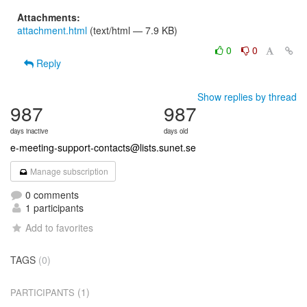
Attachments:
attachment.html
(text/html — 7.9 KB)
0
0
Reply
Show replies by thread
987
987
days inactive
days old
e-meeting-support-contacts@lists.sunet.se
Manage subscription
0 comments
1 participants
Add to favorites
TAGS
(0)
(1)
PARTICIPANTS