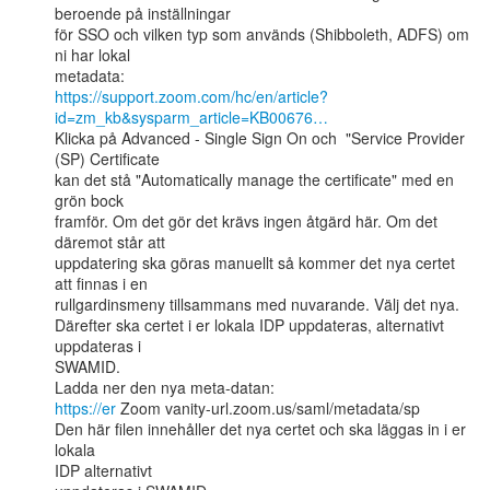
beroende på inställningar

för SSO och vilken typ som används (Shibboleth, ADFS) om 
ni har lokal

https://support.zoom.com/hc/en/article?
id=zm_kb&sysparm_article=KB00676…
Klicka på Advanced - Single Sign On och  "Service Provider 
(SP) Certificate

kan det stå "Automatically manage the certificate" med en 
grön bock

framför. Om det gör det krävs ingen åtgärd här. Om det 
däremot står att

uppdatering ska göras manuellt så kommer det nya certet 
att finnas i en

rullgardinsmeny tillsammans med nuvarande. Välj det nya.

Därefter ska certet i er lokala IDP uppdateras, alternativt 
uppdateras i

SWAMID.

https://er
 Zoom vanity-url.zoom.us/saml/metadata/sp

Den här filen innehåller det nya certet och ska läggas in i er 
lokala

IDP alternativt
