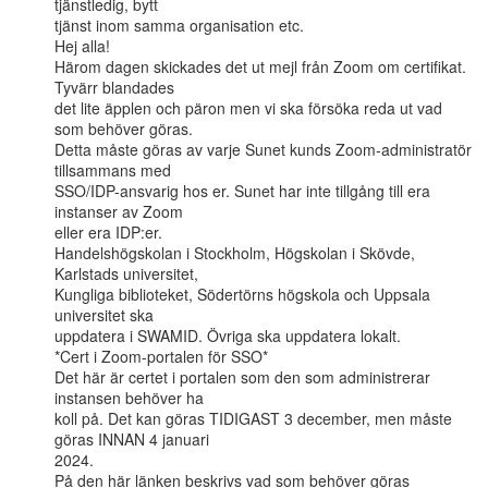
tjänstledig, bytt

tjänst inom samma organisation etc.

Hej alla!

Härom dagen skickades det ut mejl från Zoom om certifikat. 
Tyvärr blandades

det lite äpplen och päron men vi ska försöka reda ut vad 
som behöver göras.

Detta måste göras av varje Sunet kunds Zoom-administratör 
tillsammans med

SSO/IDP-ansvarig hos er. Sunet har inte tillgång till era 
instanser av Zoom

eller era IDP:er.

Handelshögskolan i Stockholm, Högskolan i Skövde, 
Karlstads universitet,

Kungliga biblioteket, Södertörns högskola och Uppsala 
universitet ska

uppdatera i SWAMID. Övriga ska uppdatera lokalt.

*Cert i Zoom-portalen för SSO*

Det här är certet i portalen som den som administrerar 
instansen behöver ha

koll på. Det kan göras TIDIGAST 3 december, men måste 
göras INNAN 4 januari

2024.

På den här länken beskrivs vad som behöver göras 