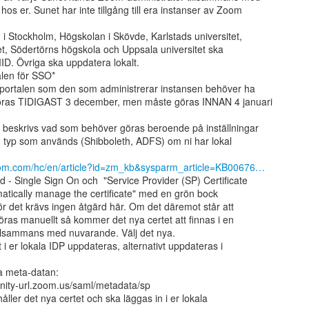
os er. Sunet har inte tillgång till era instanser av Zoom

 Stockholm, Högskolan i Skövde, Karlstads universitet,

et, Södertörns högskola och Uppsala universitet ska

D. Övriga ska uppdatera lokalt.

len för SSO*

i portalen som den som administrerar instansen behöver ha

göras TIDIGAST 3 december, men måste göras INNAN 4 januari

 beskrivs vad som behöver göras beroende på inställningar

n typ som används (Shibboleth, ADFS) om ni har lokal

zoom.com/hc/en/article?id=zm_kb&sysparm_article=KB00676…
 - Single Sign On och  "Service Provider (SP) Certificate

atically manage the certificate" med en grön bock

r det krävs ingen åtgärd här. Om det däremot står att

ras manuellt så kommer det nya certet att finnas i en

illsammans med nuvarande. Välj det nya.

 i er lokala IDP uppdateras, alternativt uppdateras i

ity-url.zoom.us/saml/metadata/sp

åller det nya certet och ska läggas in i er lokala
