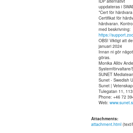
IDP alternativt

uppdateras i SWA
*Cert för hårdvar
Certifikat för hår
hårdvaran. Kontrol
https://support.
OBS! Viktigt att 
januari 2024

Innan ni gör någo
göras.

Monika Allöv Ande
Systemförvaltare/
SUNET Mediateam
Sunet - Swedish U
Sunet | Vetenskap
Tulegatan 11, 113
Phone: +46 72 394
Web: 
www.sunet.
Attachments:
attachment.html
(text