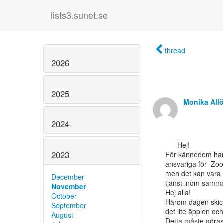
lists3.sunet.se
thread
2026
2025
Monika All
2024
      Hej!

2023
För kännedom har fö
ansvariga för  Zoo
men det kan vara br
December
tjänst inom samma 
November
Hej alla!

October
Härom dagen skick
September
det lite äpplen oc
August
Detta måste göras