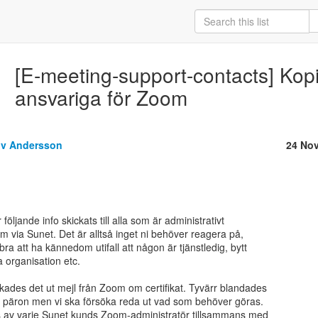
[E-meeting-support-contacts] Kopia 
ansvariga för Zoom
öv Andersson
24 No
ljande info skickats till alla som är administrativt

m via Sunet. Det är alltså inget ni behöver reagera på,

a att ha kännedom utifall att någon är tjänstledig, bytt

organisation etc.

ades det ut mejl från Zoom om certifikat. Tyvärr blandades

h päron men vi ska försöka reda ut vad som behöver göras.

 av varje Sunet kunds Zoom-administratör tillsammans med
