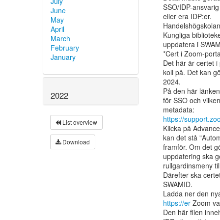
July
SSO/IDP-ansvarig h
June
eller era IDP:er.

May
Handelshögskolan i
April
Kungliga bibliotek
March
uppdatera i SWAMI
February
*Cert i Zoom-porta
January
Det här är certet 
koll på. Det kan 
2024.

På den här länken
2022
för SSO och vilke
https://support.
List overview
Klicka på Advanced
kan det stå "Autom
Download
framför. Om det gö
uppdatering ska gö
rullgardinsmeny t
Därefter ska certet
SWAMID.

https://er
 Zoom van
Den här filen inneh