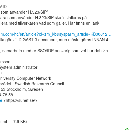
MID

a som använder H.323/SIP*

dvara som använder H.323/SIP ska installeras på

lera med tillverkaren vad som gäller. Här finns en länk

zoom.com/hc/en/article?id=zm_kb&sysparm_article=KB00612…
detta görs TIDIGAST 3 december, men måste göras INNAN 4

t, samarbeta med er SSO/IDP-ansvarig som vet hur det ska

rsson

System administrator



niversity Computer Network

srådet | Swedish Research Council

 53 Stockholm, Sweden

 78 58

se
 <https://sunet.se/>

/html — 7.9 KB)